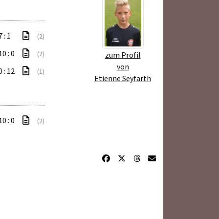
7 : 1
(2)
10 : 0
(2)
zum Profil
von
0 : 12
(1)
Etienne Seyfarth
10 : 0
(2)