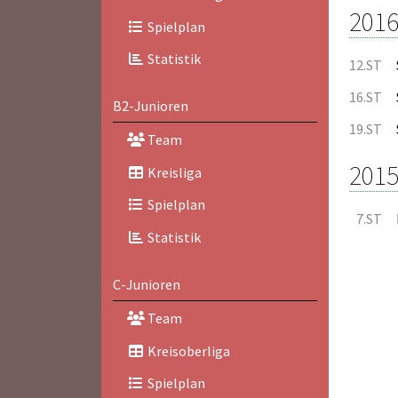
2016
Spielplan
Statistik
12.ST
16.ST
B2-Junioren
19.ST
Team
2015
Kreisliga
Spielplan
7.ST
Statistik
C-Junioren
Team
Kreisoberliga
Spielplan