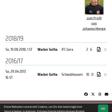
zum Profil
von
Johanna Menge
2018/19
So, 19.08.2018
, 1.ST
Wacker Gotha
:
JFC Gera
2 : 6
(1)
2016/17
Sa, 29.04.2017
,
Wacker Gotha
:
Schwabhausen
10 : 0
(1)
16.ST
soccero.de
Diese Webseite verwendet Cookies, um Dir den bestmöglichen
OK
© 2006 - 2026
Service bieten zu können. Entsprechende Informationen findest