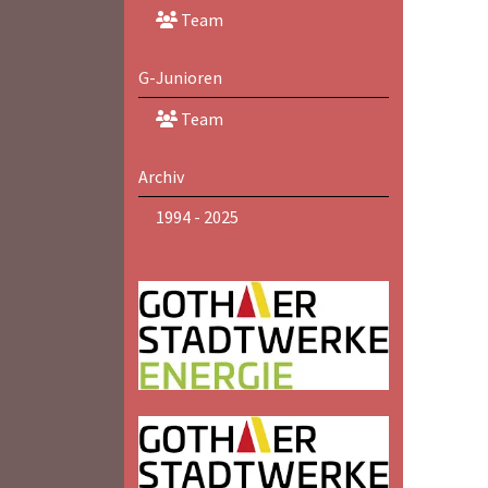
Team
G-Junioren
Team
Archiv
1994 - 2025