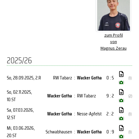
zum Profil
von
Magnus Zerau
2025/26
So, 28.09.2025
, 2.R
RW Tabarz
:
Wacker Gotha
0 : 5
(1)
(
)
So, 02.11.2025
,
Wacker Gotha
:
RW Tabarz
9 : 2
(2)
10.ST
(
)
Sa, 07.03.2026
,
Wacker Gotha
:
Nesse-Apfelst.
2 : 2
(1)
12.ST
(
)
Mi, 03.06.2026
,
Schwabhausen
:
Wacker Gotha
0 : 9
(1)
20.ST
(
)