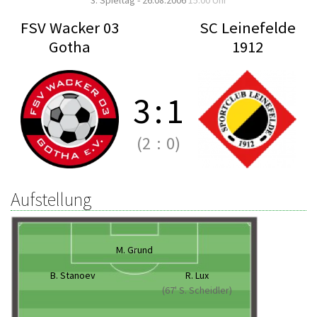
3. Spieltag - 26.08.2006
15:00 Uhr
FSV Wacker 03
SC Leinefelde
Gotha
1912
3
:
1
(2
:
0)
Aufstellung
M. Grund
B. Stanoev
R. Lux
(67' S. Scheidler)