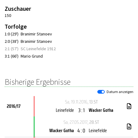
Zuschauer
150
Torfolge
1:0 (29')
Branimir Stanoev
2:0 (38')
Branimir Stanoev
2:1 (57')
SC Leinefelde 1912
3:1 (66')
Mario Grund
Bisherige Ergebnisse
Datum anzeigen
Sa, 19.11.2016
, 13.ST
2016/17
3 : 1
Leinefelde
Wacker Gotha
Sa, 27.05.2017
, 28.ST
4 : 0
Wacker Gotha
Leinefelde