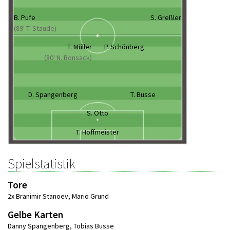
B. Pufe
S. Greßler
(89' T. Staude)
T. Müller
P. Schönberg
(80' N. Bonsack)
D. Spangenberg
T. Busse
S. Otto
T. Hoffmeister
Spielstatistik
Tore
2x Branimir Stanoev
,
Mario Grund
Gelbe Karten
Danny Spangenberg
,
Tobias Busse