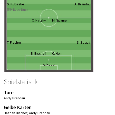
S. Kubirske
A. Brandau
(59' D. Le Duc)
C. Hatzky
M. Spanier
T. Fischer
S. Strauß
B. Bischof
C. Heim
A. Koob
Spielstatistik
Tore
Andy Brandau
Gelbe Karten
Bastian Bischof
,
Andy Brandau