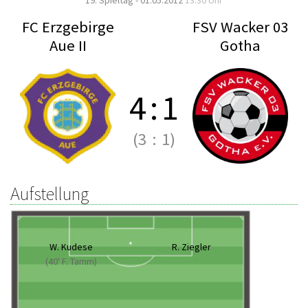
19. Spieltag - 01.05.2012
13:30 Uhr
FC Erzgebirge
FSV Wacker 03
Aue II
Gotha
4
:
1
(3
:
1)
Aufstellung
W. Kudese
R. Ziegler
(40' F. Tamm)