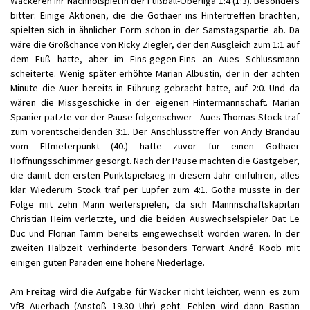
Wackeren ihr Nachholspiel in der Fußball-Oberliga 1:4 (1:3). Besonders
bitter: Einige Aktionen, die die Gothaer ins Hintertreffen brachten,
spielten sich in ähnlicher Form schon in der Samstagspartie ab. Da
wäre die Großchance von Ricky Ziegler, der den Ausgleich zum 1:1 auf
dem Fuß hatte, aber im Eins-gegen-Eins an Aues Schlussmann
scheiterte. Wenig später erhöhte Marian Albustin, der in der achten
Minute die Auer bereits in Führung gebracht hatte, auf 2:0. Und da
wären die Missgeschicke in der eigenen Hintermannschaft. Marian
Spanier patzte vor der Pause folgenschwer - Aues Thomas Stock traf
zum vorentscheidenden 3:1. Der Anschlusstreffer von Andy Brandau
vom Elfmeterpunkt (40.) hatte zuvor für einen Gothaer
Hoffnungsschimmer gesorgt. Nach der Pause machten die Gastgeber,
die damit den ersten Punktspielsieg in diesem Jahr einfuhren, alles
klar. Wiederum Stock traf per Lupfer zum 4:1. Gotha musste in der
Folge mit zehn Mann weiterspielen, da sich Mannnschaftskapitän
Christian Heim verletzte, und die beiden Auswechselspieler Dat Le
Duc und Florian Tamm bereits eingewechselt worden waren. In der
zweiten Halbzeit verhinderte besonders Torwart André Koob mit
einigen guten Paraden eine höhere Niederlage.
Am Freitag wird die Aufgabe für Wacker nicht leichter, wenn es zum
VfB Auerbach (Anstoß 19.30 Uhr) geht. Fehlen wird dann Bastian