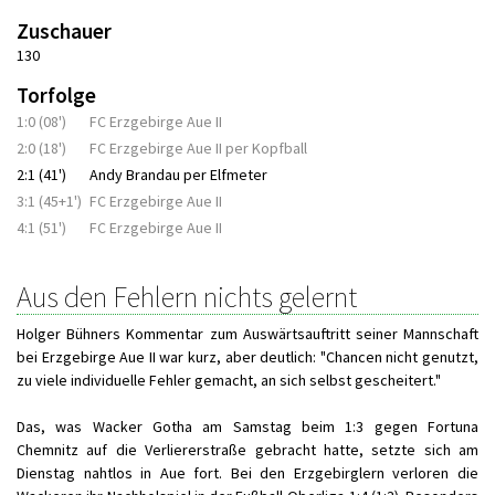
Zuschauer
130
Torfolge
1:0 (08')
FC Erzgebirge Aue II
2:0 (18')
FC Erzgebirge Aue II per Kopfball
2:1 (41')
Andy Brandau per Elfmeter
3:1 (45+1')
FC Erzgebirge Aue II
4:1 (51')
FC Erzgebirge Aue II
Aus den Fehlern nichts gelernt
Holger Bühners Kommentar zum Auswärtsauftritt seiner Mannschaft
bei Erzgebirge Aue II war kurz, aber deutlich: "Chancen nicht genutzt,
zu viele individuelle Fehler gemacht, an sich selbst gescheitert."
Das, was Wacker Gotha am Samstag beim 1:3 gegen Fortuna
Chemnitz auf die Verliererstraße gebracht hatte, setzte sich am
Dienstag nahtlos in Aue fort. Bei den Erzgebirglern verloren die