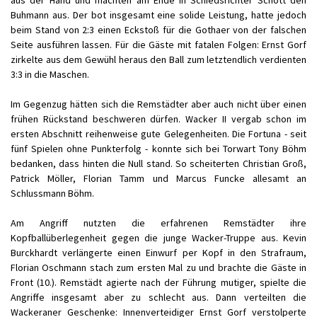
aus der Hand und machten am Ende in Schiedsrichter Schott den
Buhmann aus. Der bot insgesamt eine solide Leistung, hatte jedoch
beim Stand von 2:3 einen Eckstoß für die Gothaer von der falschen
Seite ausführen lassen. Für die Gäste mit fatalen Folgen: Ernst Gorf
zirkelte aus dem Gewühl heraus den Ball zum letztendlich verdienten
3:3 in die Maschen.
Im Gegenzug hätten sich die Remstädter aber auch nicht über einen
frühen Rückstand beschweren dürfen. Wacker II vergab schon im
ersten Abschnitt reihenweise gute Gelegenheiten. Die Fortuna - seit
fünf Spielen ohne Punkterfolg - konnte sich bei Torwart Tony Böhm
bedanken, dass hinten die Null stand. So scheiterten Christian Groß,
Patrick Möller, Florian Tamm und Marcus Funcke allesamt an
Schlussmann Böhm.
Am Angriff nutzten die erfahrenen Remstädter ihre
Kopfballüberlegenheit gegen die junge Wacker-Truppe aus. Kevin
Burckhardt verlängerte einen Einwurf per Kopf in den Strafraum,
Florian Oschmann stach zum ersten Mal zu und brachte die Gäste in
Front (10.). Remstädt agierte nach der Führung mutiger, spielte die
Angriffe insgesamt aber zu schlecht aus. Dann verteilten die
Wackeraner Geschenke: Innenverteidiger Ernst Gorf verstolperte