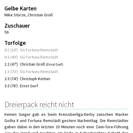
Gelbe Karten
Mike Stürze
,
Christian Groß
Zuschauer
56
Torfolge
0:1 (10')
SG Fortuna Remstädt
0:2 (40')
SG Fortuna Remstädt
1:2 (47')
Christian Groß
(Ernst Gorf)
1:3 (70')
SG Fortuna Remstädt
2:3 (74')
Christoph Körber
3:3 (78')
Ernst Gorf
Dreierpack reicht nicht
Keinen Sieger gab es beim Kreisoberliga-Derby zwischen Wacker
Gotha II und Fortuna Remstädt gestern Nachmittag. Die Remstädter
gaben dabei in den letzten 20 Minuten noch eine Zwei-Tore-Führung