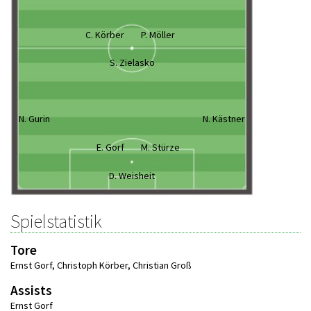
C. Körber
P. Möller
S. Zielasko
N. Gurin
N. Kästner
E. Gorf
M. Stürze
D. Weisheit
Spielstatistik
Tore
Ernst Gorf
,
Christoph Körber
,
Christian Groß
Assists
Ernst Gorf