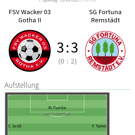
7. Spieltag - 23.09.2012
15:00 Uhr
FSV Wacker 03
SG Fortuna
Gotha II
Remstädt
3
:
3
(0
:
2)
Aufstellung
M. Funcke
(46' T. Funcke)
C. Groß
F. Tamm