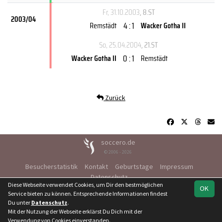
Fr, 31.10.2003
, 8.ST
2003/04
4 : 1
Remstädt
Wacker Gotha II
So, 25.04.2004
, 21.ST
0 : 1
Wacker Gotha II
Remstädt
Zurück
soccero.de
© 2006 - 2026
Besucherstatistik
Kontakt
Geburtstage
Impressum
Datenschutz
Diese Webseite verwendet Cookies, um Dir den bestmöglichen
OK
Service bieten zu können. Entsprechende Informationen findest
Du unter
Datenschutz
.
Mit der Nutzung der Webseite erklärst Du Dich mit der
Team
Kreisoberliga
Spielplan
Statistik
Verwendung von Cookies einverstanden.