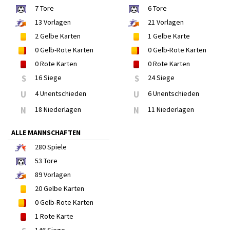
7
Tore
6
Tore
13
Vorlagen
21
Vorlagen
2
Gelbe Karten
1
Gelbe Karte
0
Gelb-Rote Karten
0
Gelb-Rote Karten
0
Rote Karten
0
Rote Karten
S
16 Siege
S
24 Siege
U
4 Unentschieden
U
6 Unentschieden
N
18 Niederlagen
N
11 Niederlagen
ALLE MANNSCHAFTEN
280
Spiele
53
Tore
89
Vorlagen
20
Gelbe Karten
0
Gelb-Rote Karten
1
Rote Karte
146 Siege