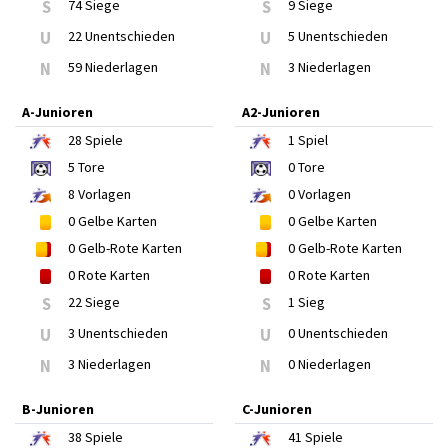
S
74 Siege
S
9 Siege
U
22 Unentschieden
U
5 Unentschieden
N
59 Niederlagen
N
3 Niederlagen
A-Junioren
A2-Junioren
28
Spiele
1
Spiel
5
Tore
0
Tore
8
Vorlagen
0
Vorlagen
0
Gelbe Karten
0
Gelbe Karten
0
Gelb-Rote Karten
0
Gelb-Rote Karten
0
Rote Karten
0
Rote Karten
S
22 Siege
S
1 Sieg
U
3 Unentschieden
U
0 Unentschieden
N
3 Niederlagen
N
0 Niederlagen
B-Junioren
C-Junioren
38
Spiele
41
Spiele