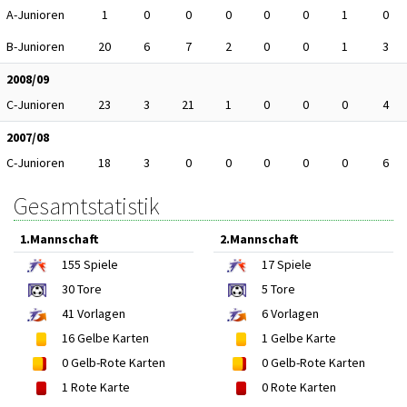
A-Junioren
1
0
0
0
0
0
1
0
B-Junioren
20
6
7
2
0
0
1
3
2008/09
C-Junioren
23
3
21
1
0
0
0
4
2007/08
C-Junioren
18
3
0
0
0
0
0
6
Gesamtstatistik
1.Mannschaft
2.Mannschaft
155
Spiele
17
Spiele
30
Tore
5
Tore
41
Vorlagen
6
Vorlagen
16
Gelbe Karten
1
Gelbe Karte
0
Gelb-Rote Karten
0
Gelb-Rote Karten
1
Rote Karte
0
Rote Karten