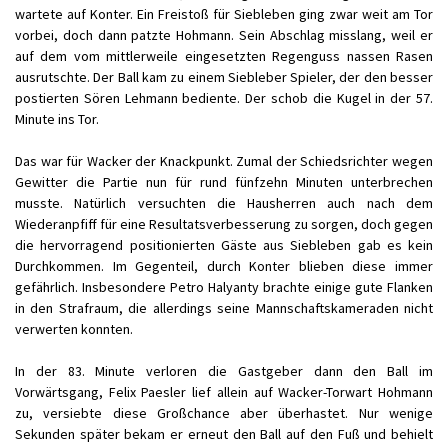
wartete auf Konter. Ein Freistoß für Siebleben ging zwar weit am Tor
vorbei, doch dann patzte Hohmann. Sein Abschlag misslang, weil er
auf dem vom mittlerweile eingesetzten Regenguss nassen Rasen
ausrutschte. Der Ball kam zu einem Siebleber Spieler, der den besser
postierten Sören Lehmann bediente. Der schob die Kugel in der 57.
Minute ins Tor.
Das war für Wacker der Knackpunkt. Zumal der Schiedsrichter wegen
Gewitter die Partie nun für rund fünfzehn Minuten unterbrechen
musste. Natürlich versuchten die Hausherren auch nach dem
Wiederanpfiff für eine Resultatsverbesserung zu sorgen, doch gegen
die hervorragend positionierten Gäste aus Siebleben gab es kein
Durchkommen. Im Gegenteil, durch Konter blieben diese immer
gefährlich. Insbesondere Petro Halyanty brachte einige gute Flanken
in den Strafraum, die allerdings seine Mannschaftskameraden nicht
verwerten konnten.
In der 83. Minute verloren die Gastgeber dann den Ball im
Vorwärtsgang, Felix Paesler lief allein auf Wacker-Torwart Hohmann
zu, versiebte diese Großchance aber überhastet. Nur wenige
Sekunden später bekam er erneut den Ball auf den Fuß und behielt