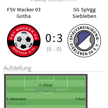
6. Spieltag - 20.09.2014
15:00 Uhr
FSV Wacker 03
SG SpVgg
Gotha
Siebleben
0
:
3
(0
:
0)
Aufstellung
O. Oliinyk
(83' M. Bielert)
D. Döbereiner
T. Rost
(71' D. Le Duc)