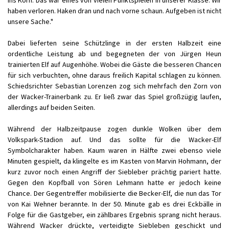
ins Korn. Das war eines von vielen Punktspielen in unserer Klasse. Wir
haben verloren. Haken dran und nach vorne schaun. Aufgeben ist nicht
unsere Sache."
Dabei lieferten seine Schützlinge in der ersten Halbzeit eine
ordentliche Leistung ab und begegneten der von Jürgen Heun
trainierten Elf auf Augenhöhe. Wobei die Gäste die besseren Chancen
für sich verbuchten, ohne daraus freilich Kapital schlagen zu können.
Schiedsrichter Sebastian Lorenzen zog sich mehrfach den Zorn von
der Wacker-Trainerbank zu. Er ließ zwar das Spiel großzügig laufen,
allerdings auf beiden Seiten.
Während der Halbzeitpause zogen dunkle Wolken über dem
Volkspark-Stadion auf. Und das sollte für die Wacker-Elf
Symbolcharakter haben. Kaum waren in Hälfte zwei ebenso viele
Minuten gespielt, da klingelte es im Kasten von Marvin Hohmann, der
kurz zuvor noch einen Angriff der Siebleber prächtig pariert hatte.
Gegen den Kopfball von Sören Lehmann hatte er jedoch keine
Chance. Der Gegentreffer mobilisierte die Becker-Elf, die nun das Tor
von Kai Wehner berannte. In der 50. Minute gab es drei Eckbälle in
Folge für die Gastgeber, ein zählbares Ergebnis sprang nicht heraus.
Während Wacker drückte, verteidigte Siebleben geschickt und