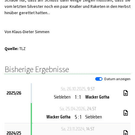
Schade nur, dass am Schluss dann einige zeigen mussten, dass sie
vom letzten Silvester noch ein paar Knaller und Raketen in den Herbst
hinüber gerettet hatten...
Von Klaus-Dieter Simmen
Quelle:
TLZ
Bisherige Ergebnisse
Datum anzeigen
So, 26.10.2025
, 9.ST
2025/26
1 : 1
Siebleben
Wacker Gotha
Sa, 25.04.2026
, 24.ST
5 : 1
Wacker Gotha
Siebleben
Sa, 23.11.2024
, 14.ST
2024/25