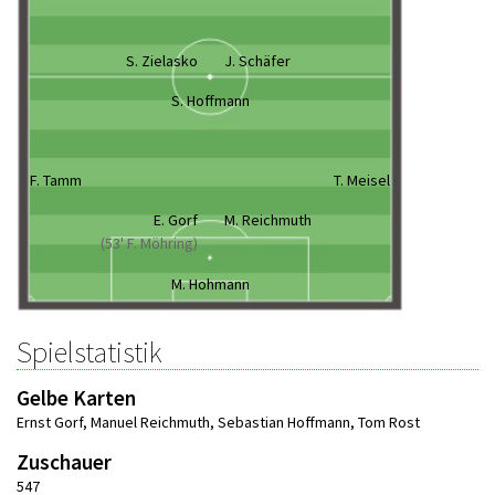
S. Zielasko
J. Schäfer
S. Hoffmann
F. Tamm
T. Meisel
E. Gorf
M. Reichmuth
(53' F. Möhring)
M. Hohmann
Spielstatistik
Gelbe Karten
Ernst Gorf
,
Manuel Reichmuth
,
Sebastian Hoffmann
,
Tom Rost
Zuschauer
547