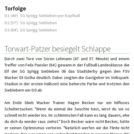
Torfolge
0:1 (46')
SG SpVgg Siebleben per Kopfball
0:2 (57')
SG SpVgg Siebleben
0:3 (84')
SG SpVgg Siebleben
Torwart-Patzer besiegelt Schlappe
Durch zwei Tore von Sören Lehmann (47. und 57. Minute) und einem
Treffer von Felix Paesler (84.) gewann in der Fußball-Landesklasse die
Elf der SG SpVgg Siebleben 06 das Stadtderby gegen den FSV
Wacker 03 Gotha deutlich. Dabei zeigten die Gastgeber im Volkspark-
Stadion in der ersten Halbzeit eine beherzte Partie und trotzten den
Sieblebern ein 0:0 ab.
Am Ende blieb Wacker Trainer Hagen Becker nur ein hilfloses
Schulterzucken: "Wenn du einmal die Seuchte hast, wirst du sie so
schnell nicht wieder los. Im schlimmsten Fall kann es lang dauern, ehe
du dich da wieder raus ziehst." Doch Becker wäre nicht Becker, hätte
er seinen Optimismus verloren. "Natürlich werfen wir die Flinte nicht