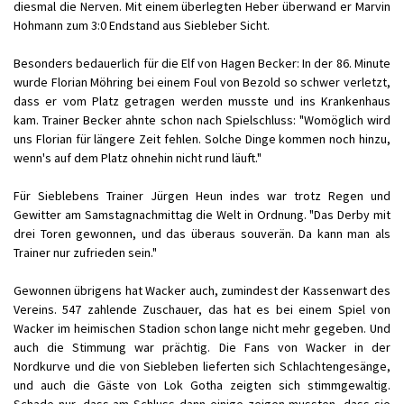
diesmal die Nerven. Mit einem überlegten Heber überwand er Marvin
Hohmann zum 3:0 Endstand aus Siebleber Sicht.
Besonders bedauerlich für die Elf von Hagen Becker: In der 86. Minute
wurde Florian Möhring bei einem Foul von Bezold so schwer verletzt,
dass er vom Platz getragen werden musste und ins Krankenhaus
kam. Trainer Becker ahnte schon nach Spielschluss: "Womöglich wird
uns Florian für längere Zeit fehlen. Solche Dinge kommen noch hinzu,
wenn's auf dem Platz ohnehin nicht rund läuft."
Für Sieblebens Trainer Jürgen Heun indes war trotz Regen und
Gewitter am Samstagnachmittag die Welt in Ordnung. "Das Derby mit
drei Toren gewonnen, und das überaus souverän. Da kann man als
Trainer nur zufrieden sein."
Gewonnen übrigens hat Wacker auch, zumindest der Kassenwart des
Vereins. 547 zahlende Zuschauer, das hat es bei einem Spiel von
Wacker im heimischen Stadion schon lange nicht mehr gegeben. Und
auch die Stimmung war prächtig. Die Fans von Wacker in der
Nordkurve und die von Siebleben lieferten sich Schlachtengesänge,
und auch die Gäste von Lok Gotha zeigten sich stimmgewaltig.