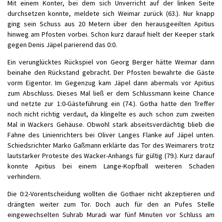
Mit einem Konter, bei dem sich Unverricht auf der linken Seite
durchsetzen konnte, meldete sich Weimar zurück (63.). Nur knapp
ging sein Schuss aus 20 Metern über den herausgeeilten Apitius
hinweg am Pfosten vorbei. Schon kurz darauf hielt der Keeper stark
gegen Denis Jäpel parierend das 0:0.
Ein verunglücktes Rückspiel von Georg Berger hätte Weimar dann
beinahe den Rückstand gebracht. Der Pfosten bewahrte die Gäste
vorm Eigentor. Im Gegenzug kam Jäpel dann abermals vor Apitius
zum Abschluss. Dieses Mal ließ er dem Schlussmann keine Chance
und netzte zur 1:0-Gästeführung ein (74.). Gotha hatte den Treffer
noch nicht richtig verdaut, da klingelte es auch schon zum zweiten
Mal in Wackers Gehäuse. Obwohl stark abseitsverdächtig blieb die
Fahne des Linienrichters bei Oliver Langes Flanke auf Jäpel unten.
Schiedsrichter Marko Gaßmann erklärte das Tor des Weimarers trotz
lautstarker Proteste des Wacker-Anhangs für gültig (79.). Kurz darauf
konnte Apitius bei einem Lange-Kopfball weiteren Schaden
verhindern.
Die 0:2-Vorentscheidung wollten die Gothaer nicht akzeptieren und
drängten weiter zum Tor. Doch auch für den an Pufes Stelle
eingewechselten Suhrab Muradi war fünf Minuten vor Schluss am