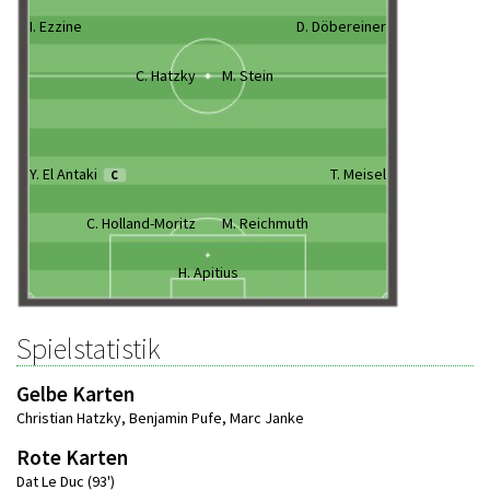
I. Ezzine
D. Döbereiner
C. Hatzky
M. Stein
Y. El Antaki
T. Meisel
C
C. Holland-Moritz
M. Reichmuth
H. Apitius
Spielstatistik
Gelbe Karten
Christian Hatzky
,
Benjamin Pufe
,
Marc Janke
Rote Karten
Dat Le Duc (93')