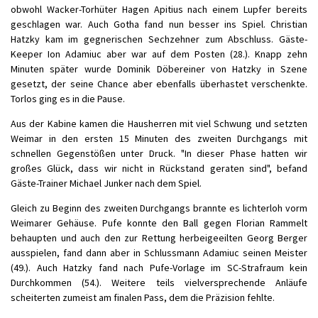
obwohl Wacker-Torhüter Hagen Apitius nach einem Lupfer bereits
geschlagen war. Auch Gotha fand nun besser ins Spiel. Christian
Hatzky kam im gegnerischen Sechzehner zum Abschluss. Gäste-
Keeper Ion Adamiuc aber war auf dem Posten (28.). Knapp zehn
Minuten später wurde Dominik Döbereiner von Hatzky in Szene
gesetzt, der seine Chance aber ebenfalls überhastet verschenkte.
Torlos ging es in die Pause.
Aus der Kabine kamen die Hausherren mit viel Schwung und setzten
Weimar in den ersten 15 Minuten des zweiten Durchgangs mit
schnellen Gegenstößen unter Druck. "In dieser Phase hatten wir
großes Glück, dass wir nicht in Rückstand geraten sind", befand
Gäste-Trainer Michael Junker nach dem Spiel.
Gleich zu Beginn des zweiten Durchgangs brannte es lichterloh vorm
Weimarer Gehäuse. Pufe konnte den Ball gegen Florian Rammelt
behaupten und auch den zur Rettung herbeigeeilten Georg Berger
ausspielen, fand dann aber in Schlussmann Adamiuc seinen Meister
(49.). Auch Hatzky fand nach Pufe-Vorlage im SC-Strafraum kein
Durchkommen (54.). Weitere teils vielversprechende Anläufe
scheiterten zumeist am finalen Pass, dem die Präzision fehlte.