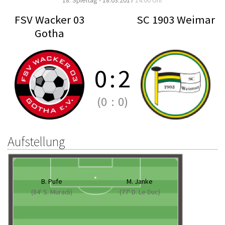
18. Spieltag - 18.03.2017
14:00 Uhr
FSV Wacker 03
SC 1903 Weimar
Gotha
0
:
2
(0
:
0)
Aufstellung
B. Pufe
M. Janke
(84' S. Muradi)
(77' D. Le Duc)