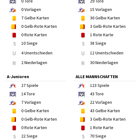
0
Tore
29
Tore
0
Vorlagen
15
Vorlagen
7
Gelbe Karten
36
Gelbe Karten
0
Gelb-Rote Karten
3
Gelb-Rote Karten
0
Rote Karten
1
Rote Karte
S
10 Siege
S
38 Siege
U
4 Unentschieden
U
12 Unentschieden
N
2 Niederlagen
N
30 Niederlagen
A-Junioren
ALLE MANNSCHAFTEN
27
Spiele
123
Spiele
14
Tore
43
Tore
7
Vorlagen
22
Vorlagen
0
Gelbe Karten
43
Gelbe Karten
0
Gelb-Rote Karten
3
Gelb-Rote Karten
0
Rote Karten
1
Rote Karte
S
22 Siege
S
70 Siege