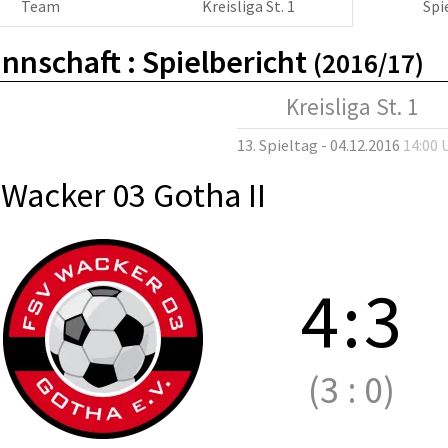
Team
Kreisliga St. 1
Spi
nnschaft :
Spielbericht
(2016/17)
Kreisliga St. 1
13. Spieltag - 04.12.2016
14:00 
Wacker 03 Gotha II
4
:
3
(3
:
0)