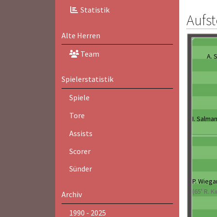
Statistik
Aufst
Alte Herren
Team
A. 
Spielerstatistik
Spiele
Tore
I. Salma
Assists
Scorer
Sünder
P. Wieg
(65' R. K
Archiv
1990 - 2025