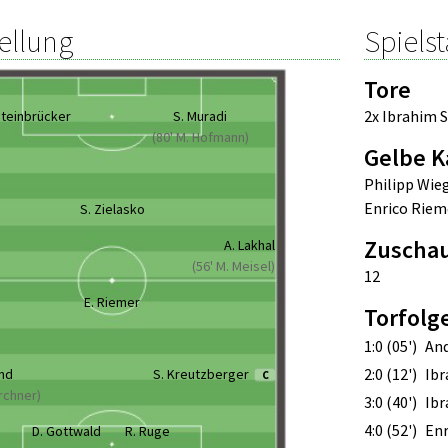
ellung
Spielst
Tore
2x Ibrahim 
Steinbrücker
S. Muradi
(80' M. Hofmann)
Gelbe K
Philipp Wie
Enrico Riem
S. Zielasko
Zuscha
n
A. Lakhal
(56' M. Meisel)
12
E. Riemer
Torfolg
1:0 (05')
And
2:0 (12')
Ib
and
S. Kreutzberger
C
irchner)
3:0 (40')
Ib
4:0 (52')
Enr
D. Gottwald
R. Ruge