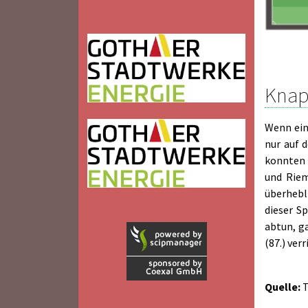
Knap
Wenn ein
nur auf 
konnten d
und Riem
überhebl
dieser S
abtun, ga
(87.) ver
Quelle:
T