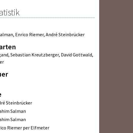
atistik
Salman
,
Enrico Riemer
,
André Steinbrücker
arten
gand
,
Sebastian Kreutzberger
,
David Gottwald
,
er
uer
e
ré Steinbrücker
rahim Salman
rahim Salman
ico Riemer per Elfmeter