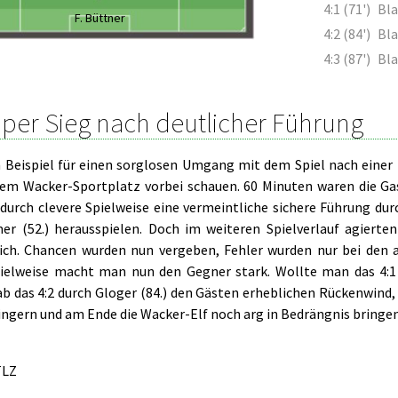
4:1 (71')
Bla
F. Büttner
4:2 (84')
Bla
4:3 (87')
Bla
per Sieg nach deutlicher Führung
 Beispiel für einen sorglosen Umgang mit dem Spiel nach einer
dem Wacker-Sportplatz vorbei schauen. 60 Minuten waren die Ga
urch clevere Spielweise eine vermeintliche sichere Führung durch
er (52.) herausspielen. Doch im weiteren Spielverlauf agierten
ich. Chancen wurden nun vergeben, Fehler wurden nur bei den 
pielweise macht man nun den Gegner stark. Wollte man das 4:1 
b das 4:2 durch Gloger (84.) den Gästen erheblichen Rückenwind, 
ringern und am Ende die Wacker-Elf noch arg in Bedrängnis bringe
LZ