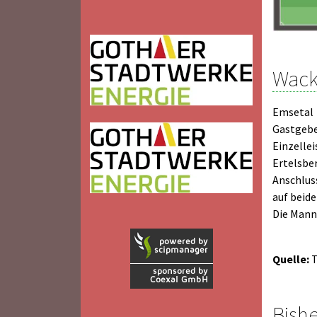
Wack
Emsetal 
Gastgebe
Einzellei
Ertelsb
Anschluss
auf beide
Die Manne
Quelle:
T
Bishe