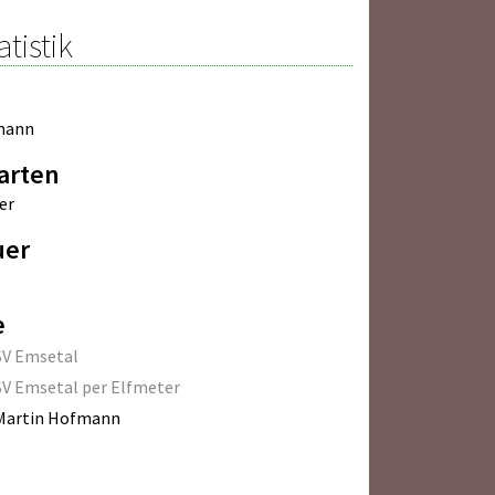
atistik
mann
arten
er
uer
e
SV Emsetal
SV Emsetal per Elfmeter
Martin Hofmann