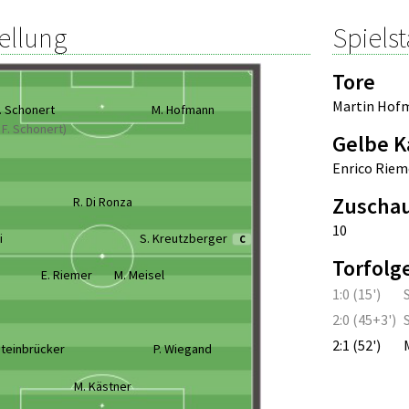
ellung
Spielst
Tore
Martin Hof
. Schonert
M. Hofmann
 F. Schonert)
Gelbe K
Enrico Riem
Zuscha
R. Di Ronza
10
i
S. Kreutzberger
C
Torfolg
E. Riemer
M. Meisel
1:0 (15')
2:0 (45+3')
2:1 (52')
Steinbrücker
P. Wiegand
M. Kästner