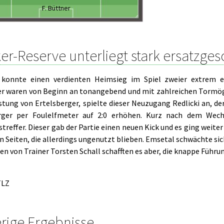
F. Büttner
er-Reserve unterliegt stark ersatzge
konnte einen verdienten Heimsieg im Spiel zweier extrem e
r waren von Beginn an tonangebend und mit zahlreichen Tormögl
stung von Ertelsberger, spielte dieser Neuzugang Redlicki an, de
erger per Foulelfmeter auf 2:0 erhöhen. Kurz nach dem Wec
treffer. Dieser gab der Partie einen neuen Kick und es ging weiter
n Seiten, die allerdings ungenutzt blieben. Emsetal schwächte sic
n von Trainer Torsten Schall schafften es aber, die knappe Führun
LZ
rige Ergebnisse