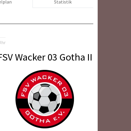
elplan
Statistik
Uhr
FSV Wacker 03 Gotha II