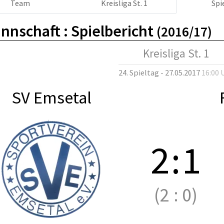
Team
Kreisliga St. 1
Spi
nnschaft :
Spielbericht
(2016/17)
Kreisliga St. 1
24. Spieltag - 27.05.2017
16:00 
SV Emsetal
2
:
1
(2
:
0)