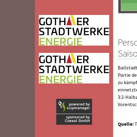
Pers
Sais
Ballstäd
Partie d
zu kämpfe
einnetzte
3:2-Hal
Vorentsch
Quelle:
T