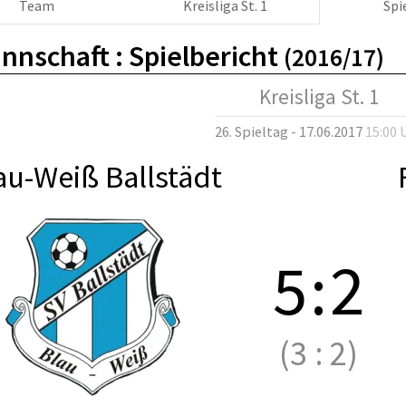
Team
Kreisliga St. 1
Spi
nnschaft :
Spielbericht
(2016/17)
Kreisliga St. 1
26. Spieltag - 17.06.2017
15:00 
au-Weiß Ballstädt
5
:
2
(3
:
2)