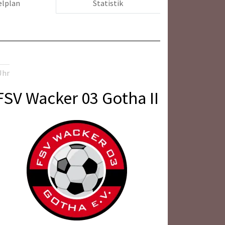
elplan
Statistik
Uhr
FSV Wacker 03 Gotha II