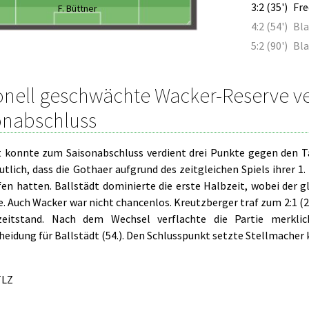
3:2 (35')
Fre
F. Büttner
4:2 (54')
Bla
5:2 (90')
Bla
onell geschwächte Wacker-Reserve ve
onabschluss
t konnte zum Saisonabschluss verdient drei Punkte gegen den Ta
eutlich, dass die Gothaer aufgrund des zeitgleichen Spiels ihrer
n hatten. Ballstädt dominierte die erste Halbzeit, wobei der glä
. Auch Wacker war nicht chancenlos. Kreutzberger traf zum 2:1 (2
bzeitstand. Nach dem Wechsel verflachte die Partie merkli
eidung für Ballstädt (54.). Den Schlusspunkt setzte Stellmacher 
LZ