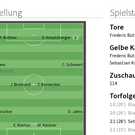
ellung
Spielst
Tore
Frederic Büt
M. Büttner
S. Kreutzberger
C
Gelbe K
Frederic Büt
Sebastian K
ann
C. Schonert
chonert)
Zuscha
114
J. Bromund
T. Bernecker
Torfolg
1:0 (20')
Bla
brücker
D. Jahns
2:0 (26')
Bla
2:1 (28')
Seb
E. Riemer
M. Kästner
3:1 (33')
Bla