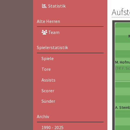
Statistik
Aufst
Alte Herren
Team
Spielerstatistik
Spiele
M. Hofm
(74' F. S
Tore
Assists
Scorer
Sünder
A. Stein
Archiv
1990 - 2025