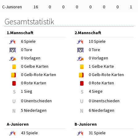
C-Junioren
16
0
0
0
0
0
0
1
Gesamtstatistik
1.Mannschaft
2.Mannschaft
6
Spiele
10
Spiele
0
Tore
0
Tore
0
Vorlagen
0
Vorlagen
0
Gelbe Karten
1
Gelbe Karte
0
Gelb-Rote Karten
0
Gelb-Rote Karten
0
Rote Karten
0
Rote Karten
S
1 Sieg
S
4 Siege
U
0 Unentschieden
U
0 Unentschieden
N
5 Niederlagen
N
6 Niederlagen
A-Junioren
B-Junioren
43
Spiele
31
Spiele