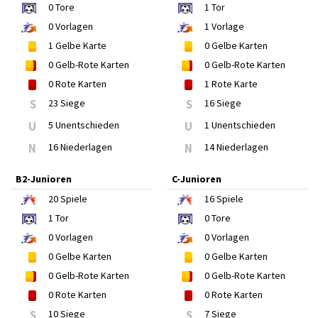
0
Tore
1
Tor
0
Vorlagen
1
Vorlage
1
Gelbe Karte
0
Gelbe Karten
0
Gelb-Rote Karten
0
Gelb-Rote Karten
0
Rote Karten
1
Rote Karte
S
23 Siege
S
16 Siege
U
5 Unentschieden
U
1 Unentschieden
N
16 Niederlagen
N
14 Niederlagen
B2-Junioren
C-Junioren
20
Spiele
16
Spiele
1
Tor
0
Tore
0
Vorlagen
0
Vorlagen
0
Gelbe Karten
0
Gelbe Karten
0
Gelb-Rote Karten
0
Gelb-Rote Karten
0
Rote Karten
0
Rote Karten
S
10 Siege
S
7 Siege