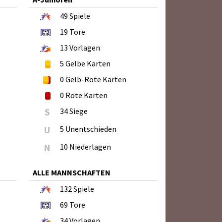
49
Spiele
19
Tore
13
Vorlagen
5
Gelbe Karten
0
Gelb-Rote Karten
0
Rote Karten
S
34 Siege
U
5 Unentschieden
N
10 Niederlagen
ALLE MANNSCHAFTEN
132
Spiele
69
Tore
34
Vorlagen