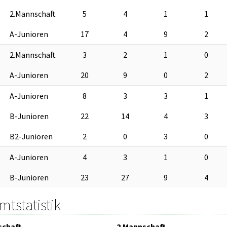
2.Mannschaft
5
4
1
1
A-Junioren
17
4
9
2
2.Mannschaft
3
2
1
0
A-Junioren
20
9
0
2
A-Junioren
8
3
3
1
B-Junioren
22
14
4
3
B2-Junioren
2
0
3
0
A-Junioren
4
3
1
0
B-Junioren
23
27
9
4
tstatistik
schaft
2.Mannschaft