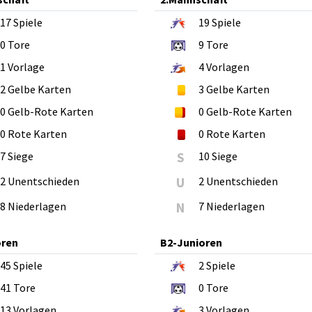
17
Spiele
19
Spiele
0
Tore
9
Tore
1
Vorlage
4
Vorlagen
2
Gelbe Karten
3
Gelbe Karten
0
Gelb-Rote Karten
0
Gelb-Rote Karten
0
Rote Karten
0
Rote Karten
7 Siege
S
10 Siege
2 Unentschieden
U
2 Unentschieden
8 Niederlagen
N
7 Niederlagen
oren
B2-Junioren
45
Spiele
2
Spiele
41
Tore
0
Tore
13
Vorlagen
3
Vorlagen