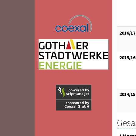
2016/17
2015/16
2014/15
Gesam
1.Mann