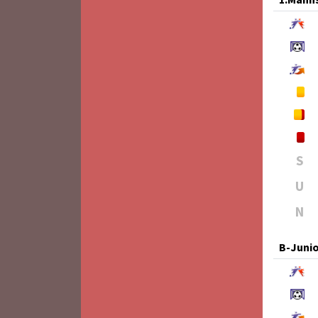
S
U
N
B-Juni