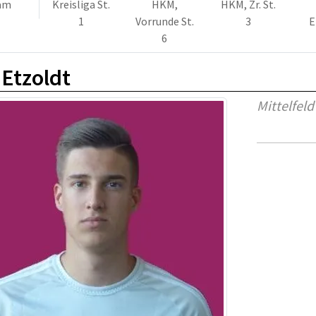
am
Kreisliga St.
HKM,
HKM, Zr. St.
1
Vorrunde St.
3
E
6
 Etzoldt
Mittelfeld