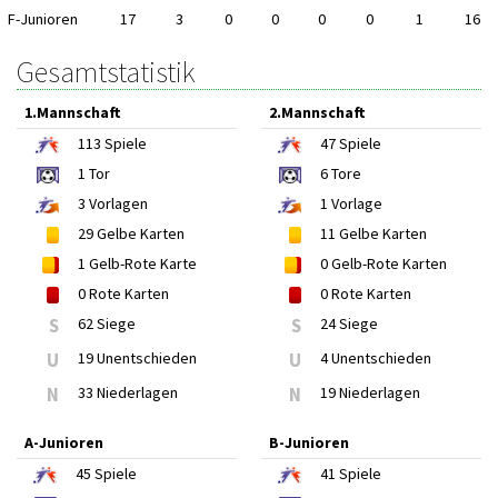
F-Junioren
17
3
0
0
0
0
1
16
Gesamtstatistik
1.Mannschaft
2.Mannschaft
113
Spiele
47
Spiele
1
Tor
6
Tore
3
Vorlagen
1
Vorlage
29
Gelbe Karten
11
Gelbe Karten
1
Gelb-Rote Karte
0
Gelb-Rote Karten
0
Rote Karten
0
Rote Karten
S
62 Siege
S
24 Siege
U
19 Unentschieden
U
4 Unentschieden
N
33 Niederlagen
N
19 Niederlagen
A-Junioren
B-Junioren
45
Spiele
41
Spiele