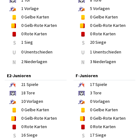
1
Tor
8
Tore
1
Vorlage
5
Vorlagen
0
Gelbe Karten
0
Gelbe Karten
0
Gelb-Rote Karten
0
Gelb-Rote Karten
0
Rote Karten
0
Rote Karten
S
1 Sieg
S
20 Siege
U
0 Unentschieden
U
1 Unentschieden
N
2 Niederlagen
N
3 Niederlagen
E2-Junioren
F-Junioren
21
Spiele
17
Spiele
18
Tore
3
Tore
10
Vorlagen
0
Vorlagen
0
Gelbe Karten
0
Gelbe Karten
0
Gelb-Rote Karten
0
Gelb-Rote Karten
0
Rote Karten
0
Rote Karten
S
16 Siege
S
17 Siege