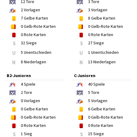
12
Tore
3
Tore
2
Vorlagen
3
Vorlagen
7
Gelbe Karten
8
Gelbe Karten
0
Gelb-Rote Karten
0
Gelb-Rote Karten
0
Rote Karten
0
Rote Karten
S
32 Siege
S
27 Siege
U
5 Unentschieden
U
1 Unentschieden
N
8 Niederlagen
N
13 Niederlagen
B2-Junioren
C-Junioren
4
Spiele
40
Spiele
2
Tore
5
Tore
0
Vorlagen
5
Vorlagen
0
Gelbe Karten
6
Gelbe Karten
0
Gelb-Rote Karten
0
Gelb-Rote Karten
0
Rote Karten
0
Rote Karten
S
1 Sieg
S
15 Siege