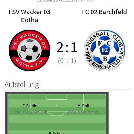
12. Spieltag - 09.11.2024
14:00 Uhr
FSV Wacker 03
FC 02 Barchfeld
Gotha
2
:
1
(0
:
1)
Aufstellung
F. Fiedler
M. Döll
(90+3' J. Bromund)
(76' D. Döbereiner)
P. Scholz