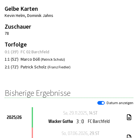
Gelbe Karten
Kevin Helm
,
Dominik Jahns
Zuschauer
78
Torfolge
0:1 (39')
FC 02 Barchfeld
1:1 (52')
Marco Döll
(Patrick Scholz)
2:1 (72')
Patrick Scholz
(Franz Fiedler)
Bisherige Ergebnisse
Datum anzeigen
Sa, 29.11.2025
, 14.ST
2025/26
3 : 0
Wacker Gotha
FC Barchfeld
So, 07.06.2026
, 29.ST