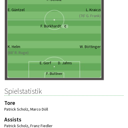
E. Güntzel
L. Kraiczi
(76' G. Frank)
F. Burkhardt
C
K. Helm
W. Böttinger
(88' R. Ruge)
E. Gorf
D. Jahns
F. Büttner
Spielstatistik
Tore
Patrick Scholz
,
Marco Döll
Assists
Patrick Scholz
,
Franz Fiedler