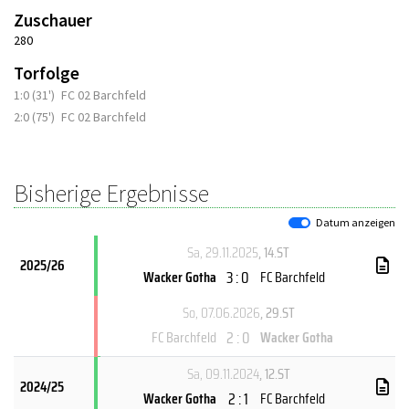
Zuschauer
280
Torfolge
1:0 (31')
FC 02 Barchfeld
2:0 (75')
FC 02 Barchfeld
Bisherige Ergebnisse
Datum anzeigen
Sa, 29.11.2025
, 14.ST
2025/26
3 : 0
Wacker Gotha
FC Barchfeld
So, 07.06.2026
, 29.ST
2 : 0
FC Barchfeld
Wacker Gotha
Sa, 09.11.2024
, 12.ST
2024/25
2 : 1
Wacker Gotha
FC Barchfeld