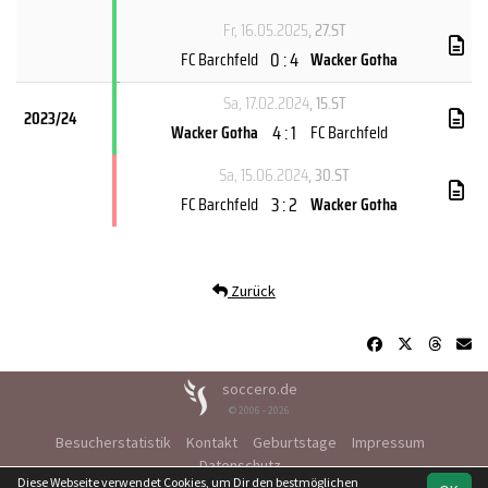
Fr, 16.05.2025
, 27.ST
0 : 4
FC Barchfeld
Wacker Gotha
Sa, 17.02.2024
, 15.ST
2023/24
4 : 1
Wacker Gotha
FC Barchfeld
Sa, 15.06.2024
, 30.ST
3 : 2
FC Barchfeld
Wacker Gotha
Zurück
soccero.de
© 2006 - 2026
Besucherstatistik
Kontakt
Geburtstage
Impressum
Datenschutz
Diese Webseite verwendet Cookies, um Dir den bestmöglichen