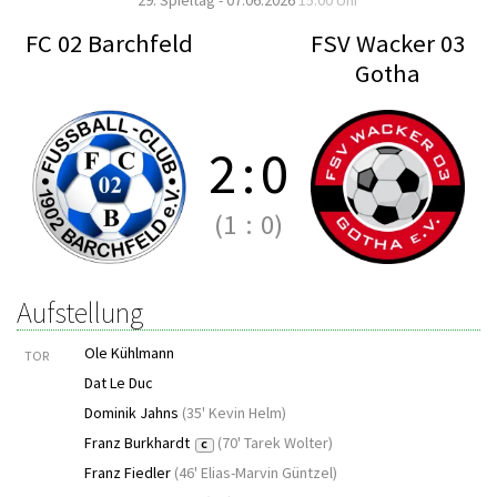
29. Spieltag - 07.06.2026
15:00 Uhr
FC 02 Barchfeld
FSV Wacker 03
Gotha
2
:
0
(1
:
0)
Aufstellung
Ole Kühlmann
TOR
Dat Le Duc
Dominik Jahns
(
35' Kevin Helm
)
Franz Burkhardt
(
70' Tarek Wolter
)
C
Franz Fiedler
(
46' Elias-Marvin Güntzel
)