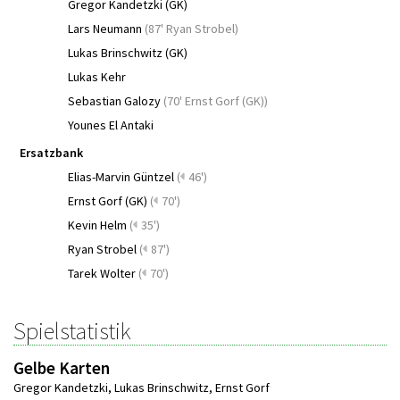
Gregor Kandetzki (GK)
Lars Neumann
(
87' Ryan Strobel
)
Lukas Brinschwitz (GK)
Lukas Kehr
Sebastian Galozy
(
70' Ernst Gorf (GK)
)
Younes El Antaki
Ersatzbank
Elias-Marvin Güntzel
(
46')
Ernst Gorf (GK)
(
70')
Kevin Helm
(
35')
Ryan Strobel
(
87')
Tarek Wolter
(
70')
Spielstatistik
Gelbe Karten
Gregor Kandetzki
,
Lukas Brinschwitz
,
Ernst Gorf