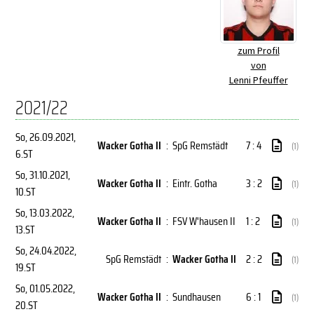
zum Profil
von
Lenni Pfeuffer
2021/22
So, 26.09.2021
,
Wacker Gotha II
:
SpG Remstädt
7 : 4
(1)
6.ST
So, 31.10.2021
,
Wacker Gotha II
:
Eintr. Gotha
3 : 2
(1)
10.ST
So, 13.03.2022
,
Wacker Gotha II
:
FSV W'hausen II
1 : 2
(1)
13.ST
So, 24.04.2022
,
SpG Remstädt
:
Wacker Gotha II
2 : 2
(1)
19.ST
So, 01.05.2022
,
Wacker Gotha II
:
Sundhausen
6 : 1
(1)
20.ST