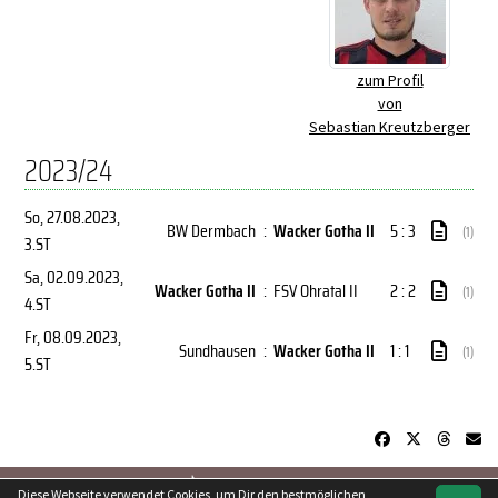
zum Profil
von
Sebastian Kreutzberger
2023/24
So, 27.08.2023
,
BW Dermbach
:
Wacker Gotha II
5 : 3
(1)
3.ST
Sa, 02.09.2023
,
Wacker Gotha II
:
FSV Ohratal II
2 : 2
(1)
4.ST
Fr, 08.09.2023
,
Sundhausen
:
Wacker Gotha II
1 : 1
(1)
5.ST
soccero.de
Diese Webseite verwendet Cookies, um Dir den bestmöglichen