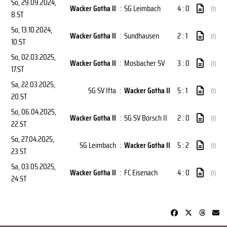
So, 29.09.2024
,
Wacker Gotha II
:
SG Leimbach
4 : 0
(1)
8.ST
So, 13.10.2024
,
Wacker Gotha II
:
Sundhausen
2 : 1
(1)
10.ST
So, 02.03.2025
,
Wacker Gotha II
:
Mosbacher SV
3 : 0
(1)
17.ST
Sa, 22.03.2025
,
SG SV Ifta
:
Wacker Gotha II
5 : 1
(1)
20.ST
So, 06.04.2025
,
Wacker Gotha II
:
SG SV Borsch II
2 : 0
(1)
22.ST
So, 27.04.2025
,
SG Leimbach
:
Wacker Gotha II
5 : 2
(1)
23.ST
Sa, 03.05.2025
,
Wacker Gotha II
:
FC Eisenach
4 : 0
(1)
24.ST