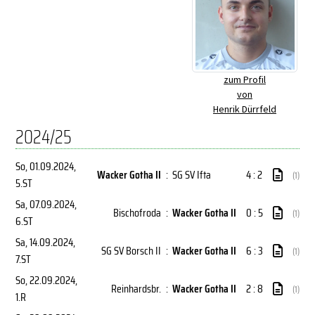
zum Profil
von
Henrik Dürrfeld
2024/25
So, 01.09.2024
,
Wacker Gotha II
:
SG SV Ifta
4 : 2
(1)
5.ST
Sa, 07.09.2024
,
Bischofroda
:
Wacker Gotha II
0 : 5
(1)
6.ST
Sa, 14.09.2024
,
SG SV Borsch II
:
Wacker Gotha II
6 : 3
(1)
7.ST
So, 22.09.2024
,
Reinhardsbr.
:
Wacker Gotha II
2 : 8
(1)
1.R