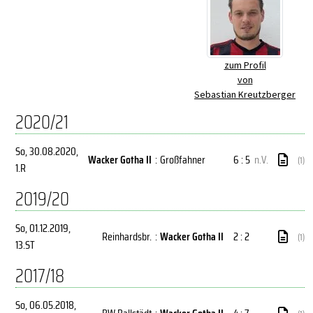
zum Profil
von
Sebastian Kreutzberger
2020/21
So, 30.08.2020
,
Wacker Gotha II
:
Großfahner
6 : 5
n.V.
(1)
1.R
2019/20
So, 01.12.2019
,
Reinhardsbr.
:
Wacker Gotha II
2 : 2
(1)
13.ST
2017/18
So, 06.05.2018
,