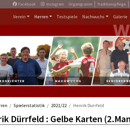
Facebook
Instagram
Organigramm
Traditionspflege
Verein
Herren
Testspiele
Nachwuchs
Galerie
rren
Spielerstatistik
2021/22
Henrik Dürrfeld
ik Dürrfeld : Gelbe Karten (2.Ma