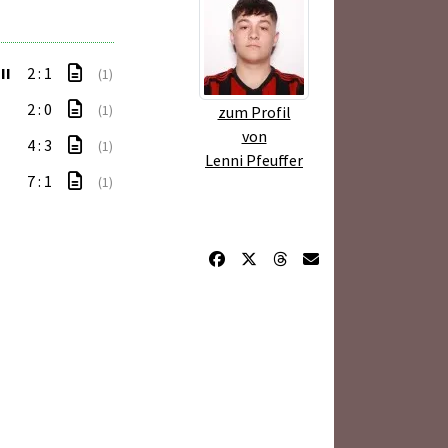
II
2 : 1
(1)
2 : 0
(1)
zum Profil
von
4 : 3
(1)
Lenni Pfeuffer
7 : 1
(1)