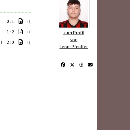
0 : 1
(1)
1 : 2
(1)
zum Profil
von
I
2 : 0
(1)
Lenni Pfeuffer