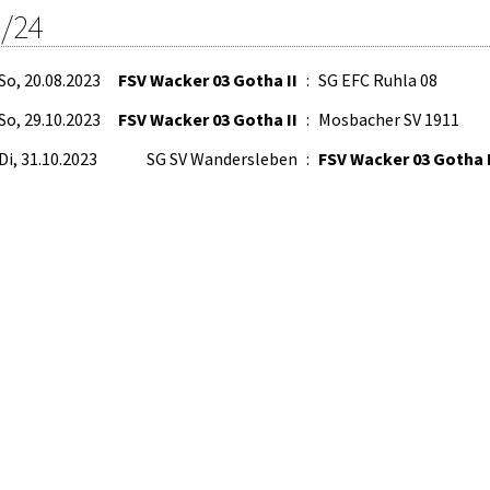
/24
So, 20.08.2023
FSV Wacker 03 Gotha II
:
SG EFC Ruhla 08
So, 29.10.2023
FSV Wacker 03 Gotha II
:
Mosbacher SV 1911
Di, 31.10.2023
SG SV Wandersleben
:
FSV Wacker 03 Gotha I