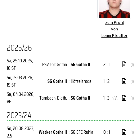
zum Profil
von
Lenni Pfeuffer
2025/26
Sa, 25.10.2025
,
ESV Lok Gotha
:
SG Gotha II
2 : 1
(1)
10.ST
So, 15.03.2026
,
SG Gotha II
:
Hötzelsroda
1 : 2
(1)
19.ST
Sa, 04.04.2026
,
Tambach-Dieth.
:
SG Gotha II
1 : 3
n.V.
(1)
VF
2023/24
So, 20.08.2023
,
Wacker Gotha II
:
SG EFC Ruhla
0 : 1
(1)
2.ST