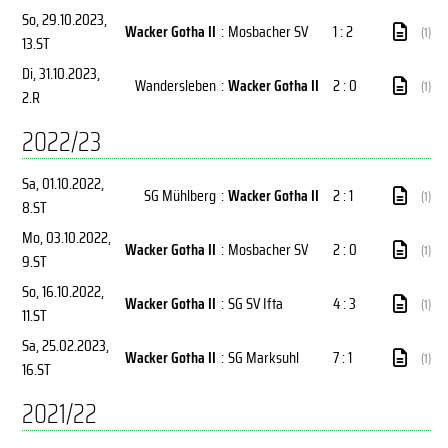
So, 29.10.2023
,
Wacker Gotha II
:
Mosbacher SV
1 : 2
(1)
13.ST
Di, 31.10.2023
,
Wandersleben
:
Wacker Gotha II
2 : 0
(1)
2.R
2022/23
Sa, 01.10.2022
,
SG Mühlberg
:
Wacker Gotha II
2 : 1
(1)
8.ST
Mo, 03.10.2022
,
Wacker Gotha II
:
Mosbacher SV
2 : 0
(1)
9.ST
So, 16.10.2022
,
Wacker Gotha II
:
SG SV Ifta
4 : 3
(1)
11.ST
Sa, 25.02.2023
,
Wacker Gotha II
:
SG Marksuhl
7 : 1
(1)
16.ST
2021/22