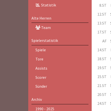
Statistik
8.ST
12.ST
Alte Herren
13.ST
Team
17.ST
Spielerstatistik
AF
14.ST
Spiele
18.ST
Tore
19.ST
Assists
15.ST
Scorer
21.ST
Sünder
20.ST
Archiv
24.ST
1990 - 2025