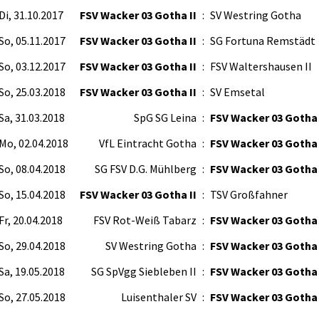
Di, 31.10.2017
FSV Wacker 03 Gotha II
:
SV Westring Gotha
So, 05.11.2017
FSV Wacker 03 Gotha II
:
SG Fortuna Remstädt
So, 03.12.2017
FSV Wacker 03 Gotha II
:
FSV Waltershausen II
So, 25.03.2018
FSV Wacker 03 Gotha II
:
SV Emsetal
Sa, 31.03.2018
SpG SG Leina
:
FSV Wacker 03 Gotha 
Mo, 02.04.2018
VfL Eintracht Gotha
:
FSV Wacker 03 Gotha 
So, 08.04.2018
SG FSV D.G. Mühlberg
:
FSV Wacker 03 Gotha 
So, 15.04.2018
FSV Wacker 03 Gotha II
:
TSV Großfahner
Fr, 20.04.2018
FSV Rot-Weiß Tabarz
:
FSV Wacker 03 Gotha 
So, 29.04.2018
SV Westring Gotha
:
FSV Wacker 03 Gotha 
Sa, 19.05.2018
SG SpVgg Siebleben II
:
FSV Wacker 03 Gotha 
So, 27.05.2018
Luisenthaler SV
:
FSV Wacker 03 Gotha 