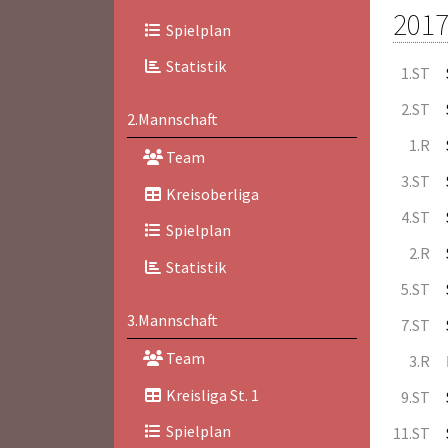
2017
Spielplan
Statistik
1.ST
2.ST
2.Mannschaft
1.R
Team
3.ST
Kreisoberliga
4.ST
Spielplan
2.R
Statistik
5.ST
3.Mannschaft
7.ST
Team
3.R
Kreisliga St. 1
9.ST
Spielplan
11.ST