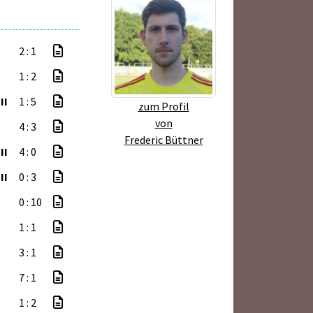
2 : 1
1 : 2
II
1 : 5
zum Profil
von
4 : 3
Frederic Büttner
II
4 : 0
II
0 : 3
0 : 10
1 : 1
3 : 1
7 : 1
1 : 2