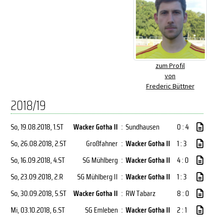
zum Profil
von
Frederic Büttner
2018/19
So, 19.08.2018
, 1.ST
Wacker Gotha II
:
Sundhausen
0 : 4
So, 26.08.2018
, 2.ST
Großfahner
:
Wacker Gotha II
1 : 3
So, 16.09.2018
, 4.ST
SG Mühlberg
:
Wacker Gotha II
4 : 0
So, 23.09.2018
, 2.R
SG Mühlberg II
:
Wacker Gotha II
1 : 3
So, 30.09.2018
, 5.ST
Wacker Gotha II
:
RW Tabarz
8 : 0
Mi, 03.10.2018
, 6.ST
SG Emleben
:
Wacker Gotha II
2 : 1