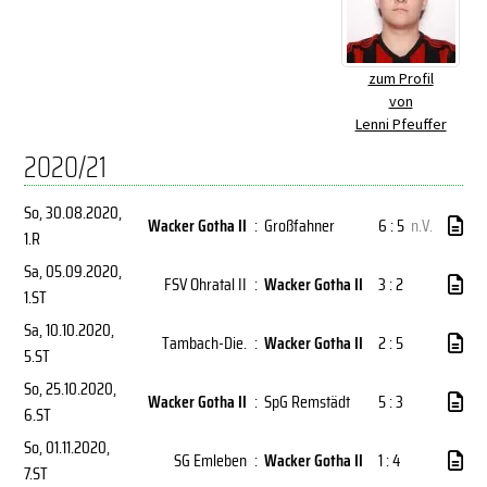
zum Profil
von
Lenni Pfeuffer
2020/21
So, 30.08.2020
,
Wacker Gotha II
:
Großfahner
6 : 5
n.V.
1.R
Sa, 05.09.2020
,
FSV Ohratal II
:
Wacker Gotha II
3 : 2
1.ST
Sa, 10.10.2020
,
Tambach-Die.
:
Wacker Gotha II
2 : 5
5.ST
So, 25.10.2020
,
Wacker Gotha II
:
SpG Remstädt
5 : 3
6.ST
So, 01.11.2020
,
SG Emleben
:
Wacker Gotha II
1 : 4
7.ST