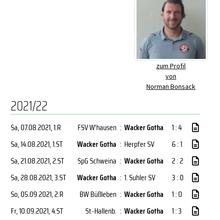
zum Profil
von
Norman Bonsack
2021/22
Sa, 07.08.2021
, 1.R
FSV W'hausen
:
Wacker Gotha
1 : 4
Sa, 14.08.2021
, 1.ST
Wacker Gotha
:
Herpfer SV
6 : 1
Sa, 21.08.2021
, 2.ST
SpG Schweina
:
Wacker Gotha
2 : 2
Sa, 28.08.2021
, 3.ST
Wacker Gotha
:
1. Suhler SV
3 : 0
So, 05.09.2021
, 2.R
BW Büßleben
:
Wacker Gotha
1 : 0
Fr, 10.09.2021
, 4.ST
St.-Hallenb.
:
Wacker Gotha
1 : 3