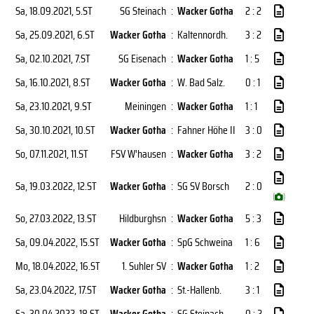
Sa, 18.09.2021
, 5.ST
SG Steinach
:
Wacker Gotha
2 : 2
Sa, 25.09.2021
, 6.ST
Wacker Gotha
:
Kaltennordh.
3 : 2
Sa, 02.10.2021
, 7.ST
SG Eisenach
:
Wacker Gotha
1 : 5
Sa, 16.10.2021
, 8.ST
Wacker Gotha
:
W. Bad Salz.
0 : 1
Sa, 23.10.2021
, 9.ST
Meiningen
:
Wacker Gotha
1 : 1
Sa, 30.10.2021
, 10.ST
Wacker Gotha
:
Fahner Höhe II
3 : 0
So, 07.11.2021
, 11.ST
FSV W'hausen
:
Wacker Gotha
3 : 2
Sa, 19.03.2022
, 12.ST
Wacker Gotha
:
SG SV Borsch
2 : 0
(
)
So, 27.03.2022
, 13.ST
Hildburghsn
:
Wacker Gotha
5 : 3
Sa, 09.04.2022
, 15.ST
Wacker Gotha
:
SpG Schweina
1 : 6
Mo, 18.04.2022
, 16.ST
1. Suhler SV
:
Wacker Gotha
1 : 2
Sa, 23.04.2022
, 17.ST
Wacker Gotha
:
St.-Hallenb.
3 : 1
Sa, 30.04.2022
, 18.ST
Wacker Gotha
:
SG Steinach
0 : 2