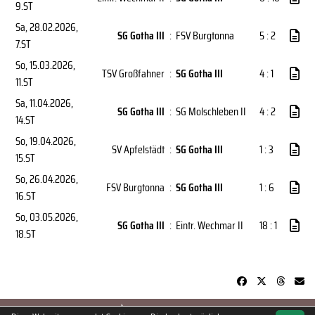
9.ST
Sa, 28.02.2026
,
SG Gotha III
:
FSV Burgtonna
5 : 2
7.ST
So, 15.03.2026
,
TSV Großfahner
:
SG Gotha III
4 : 1
11.ST
Sa, 11.04.2026
,
SG Gotha III
:
SG Molschleben II
4 : 2
14.ST
So, 19.04.2026
,
SV Apfelstädt
:
SG Gotha III
1 : 3
15.ST
So, 26.04.2026
,
FSV Burgtonna
:
SG Gotha III
1 : 6
16.ST
So, 03.05.2026
,
SG Gotha III
:
Eintr. Wechmar II
18 : 1
18.ST
soccero.de