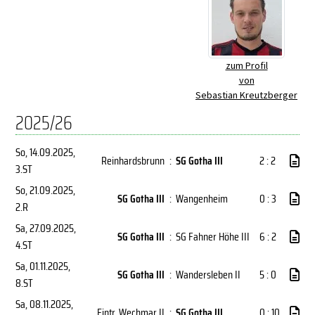
zum Profil
von
Sebastian Kreutzberger
2025/26
So, 14.09.2025
,
Reinhardsbrunn
:
SG Gotha III
2 : 2
3.ST
So, 21.09.2025
,
SG Gotha III
:
Wangenheim
0 : 3
2.R
Sa, 27.09.2025
,
SG Gotha III
:
SG Fahner Höhe III
6 : 2
4.ST
Sa, 01.11.2025
,
SG Gotha III
:
Wandersleben II
5 : 0
8.ST
Sa, 08.11.2025
,
Eintr. Wechmar II
:
SG Gotha III
0 : 10