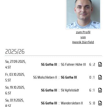
zum Profil
von
Henrik Dürrfeld
2025/26
Sa, 27.09.2025
,
SG Gotha III
:
SG Fahner Höhe III
6 : 2
4.ST
Fr, 03.10.2025
,
SG Molschleben II
:
SG Gotha III
0 : 1
5.ST
So, 19.10.2025
,
SG Gotha III
:
SV Apfelstädt
6 : 1
6.ST
Sa, 01.11.2025
,
SG Gotha III
:
Wandersleben II
5 : 0
8.ST