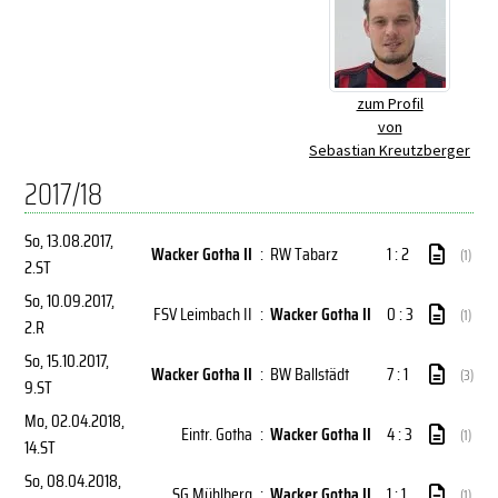
zum Profil
von
Sebastian Kreutzberger
2017/18
So, 13.08.2017
,
Wacker Gotha II
:
RW Tabarz
1 : 2
(1)
2.ST
So, 10.09.2017
,
FSV Leimbach II
:
Wacker Gotha II
0 : 3
(1)
2.R
So, 15.10.2017
,
Wacker Gotha II
:
BW Ballstädt
7 : 1
(3)
9.ST
Mo, 02.04.2018
,
Eintr. Gotha
:
Wacker Gotha II
4 : 3
(1)
14.ST
So, 08.04.2018
,
SG Mühlberg
:
Wacker Gotha II
1 : 1
(1)