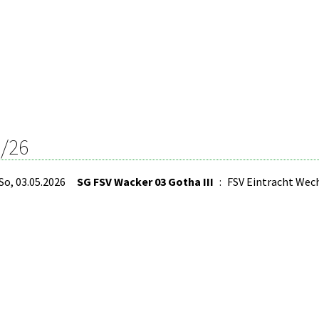
/26
So, 03.05.2026
SG FSV Wacker 03 Gotha III
:
FSV Eintracht Wec