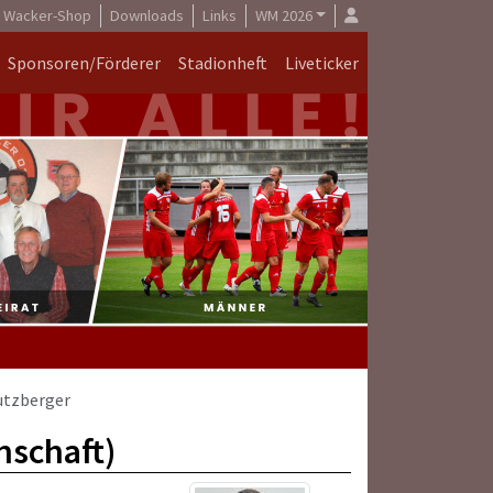
Wacker-Shop
Downloads
Links
WM 2026
Sponsoren/Förderer
Stadionheft
Liveticker
utzberger
nschaft)