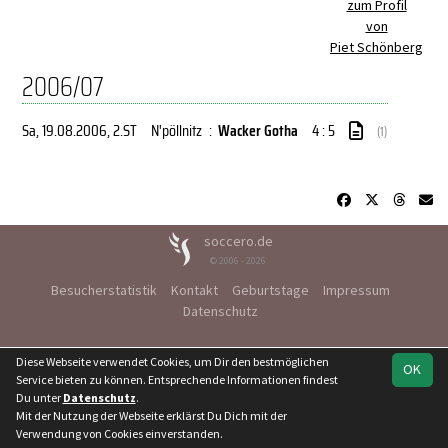
zum Profil
von
Piet Schönberg
2006/07
Sa, 19.08.2006
, 2.ST
N'pöllnitz
:
Wacker Gotha
4 : 5
(1)
soccero.de
© 2006 - 2026
Besucherstatistik
Kontakt
Geburtstage
Impressum
Datenschutz
Diese Webseite verwendet Cookies, um Dir den bestmöglichen
OK
Service bieten zu können. Entsprechende Informationen findest
Du unter
Datenschutz
.
Mit der Nutzung der Webseite erklärst Du Dich mit der
Verwendung von Cookies einverstanden.