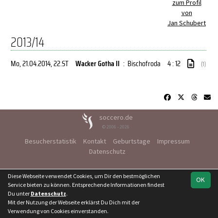
zum Profil
von
Jan Schubert
2013/14
Mo, 21.04.2014
, 22.ST
Wacker Gotha II
:
Bischofroda
4 : 12
(1)
soccero.de
© 2006 - 2026
Besucherstatistik
Kontakt
Geburtstage
Impressum
Datenschutz
Diese Webseite verwendet Cookies, um Dir den bestmöglichen
OK
Service bieten zu können. Entsprechende Informationen findest
Du unter
Datenschutz
.
Mit der Nutzung der Webseite erklärst Du Dich mit der
Verwendung von Cookies einverstanden.