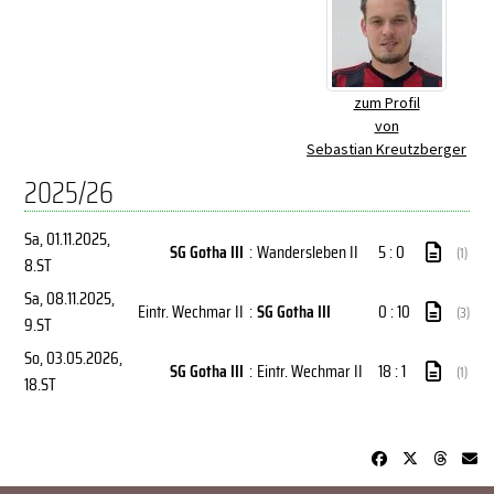
zum Profil
von
Sebastian Kreutzberger
2025/26
Sa, 01.11.2025
,
SG Gotha III
:
Wandersleben II
5 : 0
(1)
8.ST
Sa, 08.11.2025
,
Eintr. Wechmar II
:
SG Gotha III
0 : 10
(3)
9.ST
So, 03.05.2026
,
SG Gotha III
:
Eintr. Wechmar II
18 : 1
(1)
18.ST