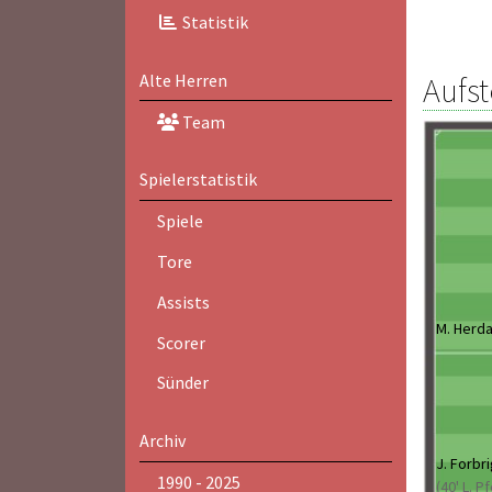
Statistik
Aufst
Alte Herren
Team
Spielerstatistik
Spiele
Tore
Assists
M. Herd
Scorer
Sünder
Archiv
J. Forbr
1990 - 2025
(40' L. P