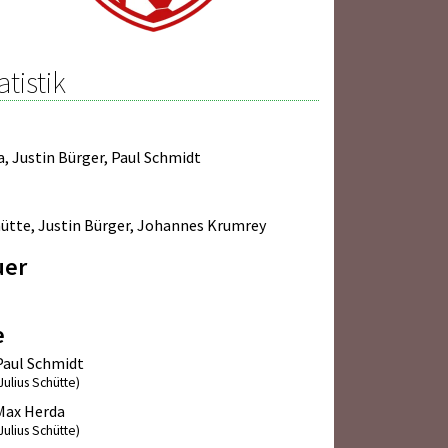
atistik
a
,
Justin Bürger
,
Paul Schmidt
hütte
,
Justin Bürger
,
Johannes Krumrey
uer
e
Paul Schmidt
Julius Schütte)
Max Herda
Julius Schütte)