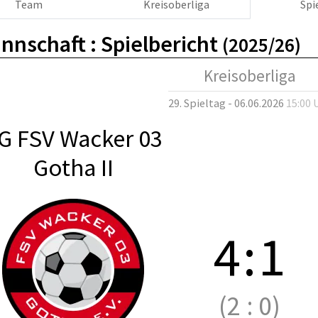
Team
Kreisoberliga
Spi
nnschaft :
Spielbericht
(2025/26)
Kreisoberliga
29. Spieltag - 06.06.2026
15:00 
G FSV Wacker 03
Gotha II
4
:
1
(2
:
0)