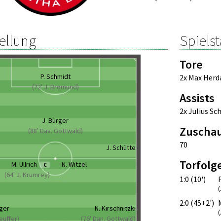
ellung
Spielst
Tore
P. Schmidt
2x Max Herd
(72' J. Bromund)
Assists
2x Julius Sc
J. Bürger
Zuscha
(88' Dav. Gottwald)
70
a
J. Schütte
Torfolg
M. Ullrich
N. Witzel
C
(64' J. Krumrey)
1:0 (10')
(
2:0 (45+2')
iger
N. Kirschnitzki
(
feuffer)
(76' Dan. Gottwald)