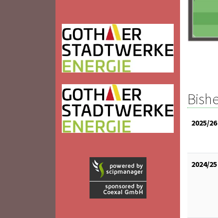
Bishe
2025/26
2024/25