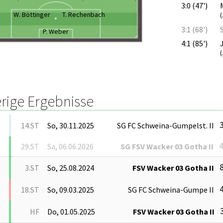
3:0 (47')
W. Böttinger
T. Rechenbach
(
3:1 (68')
P. Weber
4:1 (85')
rige Ergebnisse
3
14.ST
So, 30.11.2025
SG FC Schweina-Gumpelst. II
4
29.ST
Sa, 06.06.2026
SG FSV Wacker 03 Gotha II
8
3.ST
So, 25.08.2024
FSV Wacker 03 Gotha II
4
18.ST
So, 09.03.2025
SG FC Schweina-Gumpe II
3
HF
Do, 01.05.2025
FSV Wacker 03 Gotha II