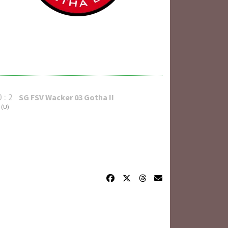
0 : 2
SG FSV Wacker 03 Gotha II
(
U
)