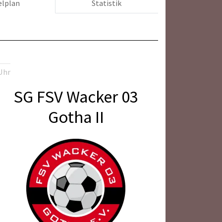
elplan
Statistik
Uhr
SG FSV Wacker 03
Gotha II