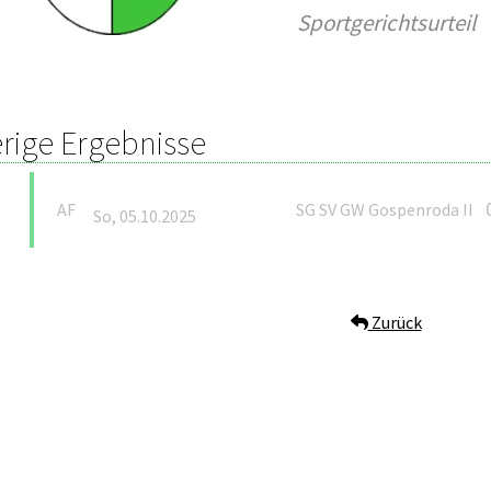
Sportgerichtsurteil
rige Ergebnisse
AF
SG SV GW Gospenroda II
So, 05.10.2025
Zurück