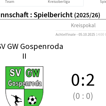
Team
Kreisoberliga
Spi
nnschaft :
Spielbericht
(2025/26)
Kreispokal
Achtelfinale - 05.10.2025
14:00 
SV GW Gospenroda
II
0
:
2
(0
:
0)