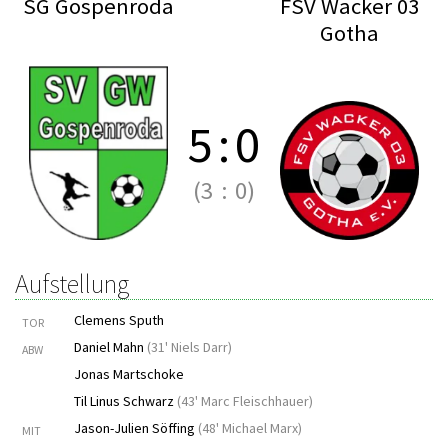
SG Gospenroda
FSV Wacker 03
Gotha
5
:
0
(3
:
0)
Aufstellung
Clemens Sputh
TOR
Daniel Mahn
(
31' Niels Darr
)
ABW
Jonas Martschoke
Til Linus Schwarz
(
43' Marc Fleischhauer
)
Jason-Julien Söffing
(
48' Michael Marx
)
MIT