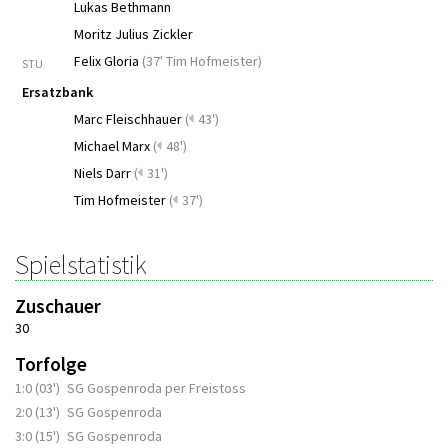
Lukas Bethmann
Moritz Julius Zickler
Felix Gloria
(
37' Tim Hofmeister
)
STU
Ersatzbank
Marc Fleischhauer
(
43')
Michael Marx
(
48')
Niels Darr
(
31')
Tim Hofmeister
(
37')
Spielstatistik
Zuschauer
30
Torfolge
1:0 (03')
SG Gospenroda per Freistoss
2:0 (13')
SG Gospenroda
3:0 (15')
SG Gospenroda