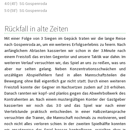
4:0 (45')
SG Gospenroda
5:0 (58')
SG Gospenroda
Rückfall in alte Zeiten
Mit einer Folge von 3 Siegen im Gepäck traten wir die lange Reise
nach Gospenroda an, um ein weiteres Erfolgserlebnis zu feiern. Nach
anfänglichem Abtasten kassierten wir schon in der 3.Minute nach
einem Freistoß das ersten Gegentor und unsere Taktik war dahin. Im
weiteren Verlauf versuchten wir, das Spiel an uns zu reißen, was uns
aber nur selten gelang. Neben Konzentrationsschwächen und
unzähligen Abspielfehlern fand in allen Mannschaftsteilen die
Bewegung ohne Ball eigentlich gar nicht statt. Durch einen weiteren
Freistoß konnte der Gegner im Nachsetzen zudem auf 2:0 erhöhen.
Danach rannten wir kopf- und planlos gegen das Abwehrbollwerk des
Kontrahenten an. Nach einem mustergültigen Konter der Gastgeber
kassierten wir noch das 3:0 und das Spiel war nach einer
Viertelstunde praktisch entschieden. In einer Halbzeitansprache
versuchten die Trainer, die Mannschaft nochmals zu motivieren, weil
noch nicht alles verloren schien. In der zweiten Spielhälfte konnten
wir ansatzweise das Spiel besser kontrollieren, erzielten aber in