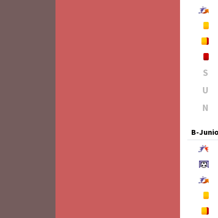
S
U
N
B-Juni