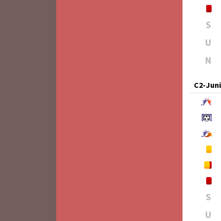
S
U
N
C2-Jun
S
U