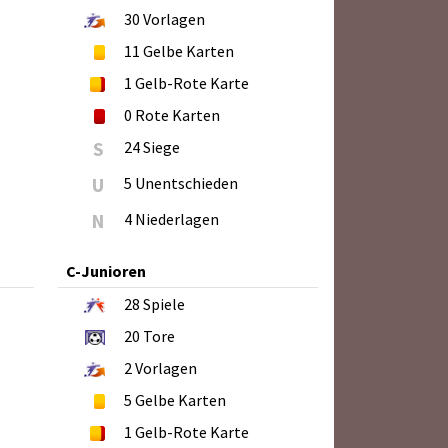
30
Vorlagen
11
Gelbe Karten
1
Gelb-Rote Karte
0
Rote Karten
S
24 Siege
U
5 Unentschieden
N
4 Niederlagen
C-Junioren
28
Spiele
20
Tore
2
Vorlagen
5
Gelbe Karten
1
Gelb-Rote Karte