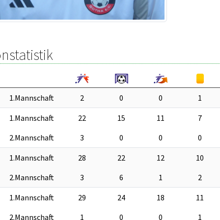
nstatistik
1.Mannschaft
2
0
0
1
1.Mannschaft
22
15
11
7
2.Mannschaft
3
0
0
0
1.Mannschaft
28
22
12
10
2.Mannschaft
3
6
1
2
1.Mannschaft
29
24
18
11
2.Mannschaft
1
0
0
1