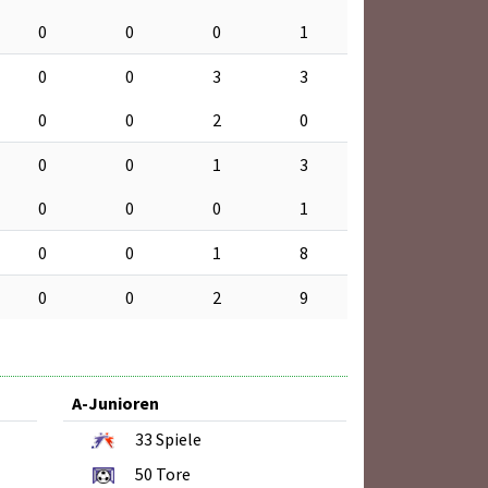
0
0
0
1
0
0
3
3
0
0
2
0
0
0
1
3
0
0
0
1
0
0
1
8
0
0
2
9
A-Junioren
33
Spiele
50
Tore