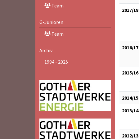
Team
2017/18
G-Junioren
Team
2016/17
Archiv
1994 - 2025
2015/16
2014/15
2013/14
2012/13