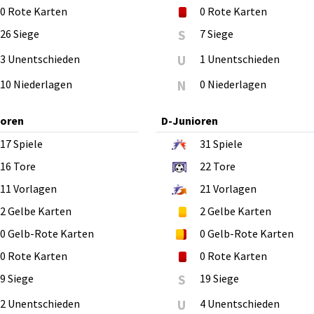
0
Rote Karten
0
Rote Karten
26 Siege
S
7 Siege
3 Unentschieden
U
1 Unentschieden
10 Niederlagen
N
0 Niederlagen
ioren
D-Junioren
17
Spiele
31
Spiele
16
Tore
22
Tore
11
Vorlagen
21
Vorlagen
2
Gelbe Karten
2
Gelbe Karten
0
Gelb-Rote Karten
0
Gelb-Rote Karten
0
Rote Karten
0
Rote Karten
9 Siege
S
19 Siege
2 Unentschieden
U
4 Unentschieden