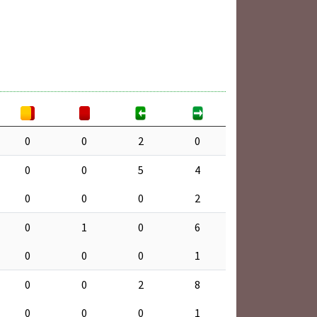
0
0
2
0
0
0
5
4
0
0
0
2
0
1
0
6
0
0
0
1
0
0
2
8
0
0
0
1