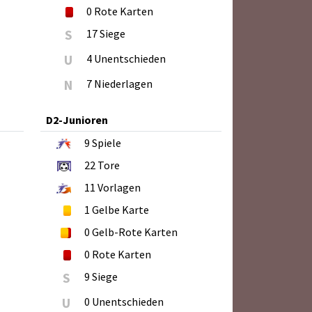
0
Rote Karten
S
17 Siege
U
4 Unentschieden
N
7 Niederlagen
D2-Junioren
9
Spiele
22
Tore
11
Vorlagen
1
Gelbe Karte
0
Gelb-Rote Karten
0
Rote Karten
S
9 Siege
U
0 Unentschieden