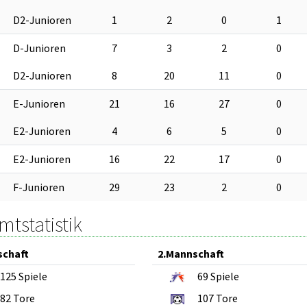
D2-Junioren
1
2
0
1
D-Junioren
7
3
2
0
D2-Junioren
8
20
11
0
E-Junioren
21
16
27
0
E2-Junioren
4
6
5
0
E2-Junioren
16
22
17
0
F-Junioren
29
23
2
0
tstatistik
schaft
2.Mannschaft
125
Spiele
69
Spiele
82
Tore
107
Tore