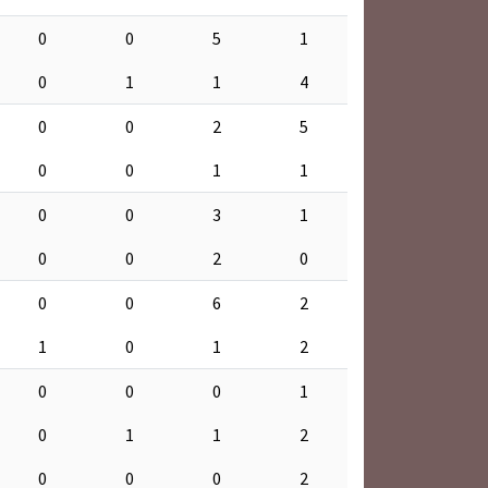
0
0
5
1
0
1
1
4
0
0
2
5
0
0
1
1
0
0
3
1
0
0
2
0
0
0
6
2
1
0
1
2
0
0
0
1
0
1
1
2
0
0
0
2