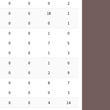
0
0
0
2
0
0
18
1
0
0
0
1
0
0
1
0
0
0
7
5
0
0
1
3
0
0
1
0
0
0
2
9
0
0
8
7
0
0
0
3
0
0
4
14