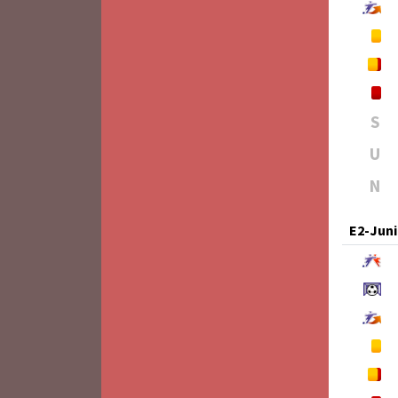
S
U
N
E2-Jun