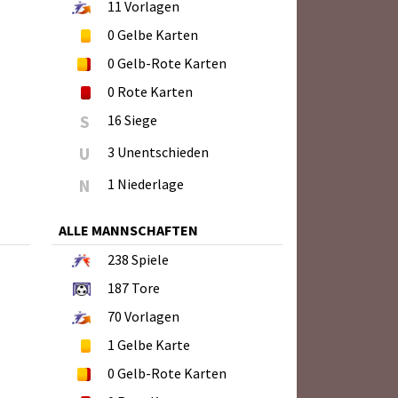
11
Vorlagen
0
Gelbe Karten
0
Gelb-Rote Karten
0
Rote Karten
S
16 Siege
U
3 Unentschieden
N
1 Niederlage
ALLE MANNSCHAFTEN
238
Spiele
187
Tore
70
Vorlagen
1
Gelbe Karte
0
Gelb-Rote Karten