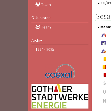
2008/09
Team
Gesam
G-Junioren
2.Mann
Team
Archiv
1994 - 2025
S
U
N