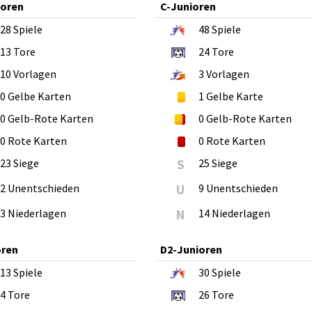
ioren
C-Junioren
28
Spiele
48
Spiele
13
Tore
24
Tore
10
Vorlagen
3
Vorlagen
0
Gelbe Karten
1
Gelbe Karte
0
Gelb-Rote Karten
0
Gelb-Rote Karten
0
Rote Karten
0
Rote Karten
23 Siege
S
25 Siege
2 Unentschieden
U
9 Unentschieden
3 Niederlagen
N
14 Niederlagen
oren
D2-Junioren
13
Spiele
30
Spiele
4
Tore
26
Tore