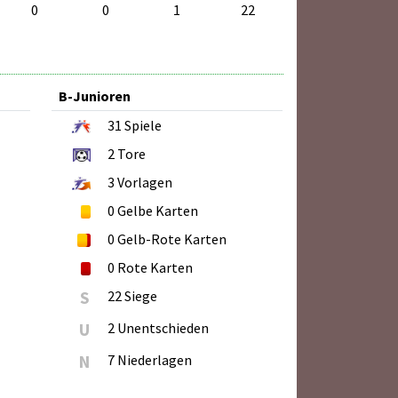
0
0
1
22
B-Junioren
31
Spiele
2
Tore
3
Vorlagen
0
Gelbe Karten
0
Gelb-Rote Karten
0
Rote Karten
S
22 Siege
U
2 Unentschieden
N
7 Niederlagen