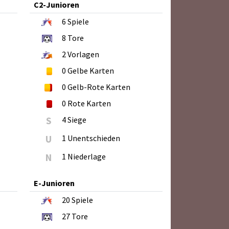
C2-Junioren
6
Spiele
8
Tore
2
Vorlagen
0
Gelbe Karten
0
Gelb-Rote Karten
0
Rote Karten
S
4 Siege
U
1 Unentschieden
N
1 Niederlage
E-Junioren
20
Spiele
27
Tore