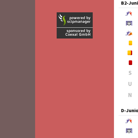
B2-Jun
S
U
N
D-Juni