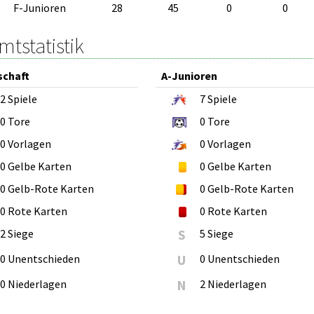
F-Junioren
28
45
0
0
tstatistik
schaft
A-Junioren
2
Spiele
7
Spiele
0
Tore
0
Tore
0
Vorlagen
0
Vorlagen
0
Gelbe Karten
0
Gelbe Karten
0
Gelb-Rote Karten
0
Gelb-Rote Karten
0
Rote Karten
0
Rote Karten
2 Siege
S
5 Siege
0 Unentschieden
U
0 Unentschieden
0 Niederlagen
N
2 Niederlagen