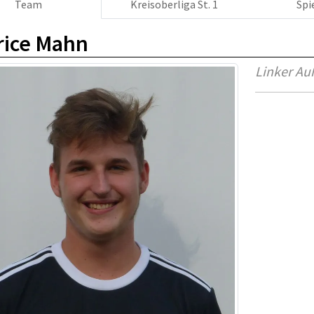
Team
Kreisoberliga St. 1
Spi
ice Mahn
Linker Au