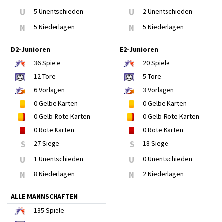
U
5 Unentschieden
U
2 Unentschieden
N
5 Niederlagen
N
5 Niederlagen
D2-Junioren
E2-Junioren
36
Spiele
20
Spiele
12
Tore
5
Tore
6
Vorlagen
3
Vorlagen
0
Gelbe Karten
0
Gelbe Karten
0
Gelb-Rote Karten
0
Gelb-Rote Karten
0
Rote Karten
0
Rote Karten
S
27 Siege
S
18 Siege
U
1 Unentschieden
U
0 Unentschieden
N
8 Niederlagen
N
2 Niederlagen
ALLE MANNSCHAFTEN
135
Spiele