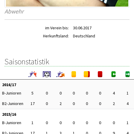
Abwehr
im Verein bis:
30.06.2017
Herkunftsland:
Deutschland
Saisonstatistik
2016/17
B-Junioren
5
0
0
0
0
0
4
1
B2-Junioren
17
0
2
0
0
0
2
4
2015/16
B-Junioren
1
0
0
0
0
0
0
1
B2-Junioren
17
1
3
1
0
0
9
4