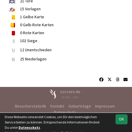
21
Tore
15
Vorlagen
1
Gelbe Karte
0
Gelb-Rote Karten
0
Rote Karten
S
102 Siege
U
12 Unentschieden
N
25 Niederlagen
soccero.de
© 2006 - 2026
Besucherstatistik
Kontakt
Geburtstage
Impressum
Datenschutz
Diese Webseite verwendet Cookies, um Dir den bestmöglichen
OK
Service bieten zu können. Entsprechende Informationen findest
Du unter
Datenschutz
.