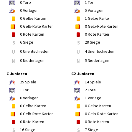
0
Tore
1
Tor
0
Vorlagen
5
Vorlagen
0
Gelbe Karten
1
Gelbe Karte
0
Gelb-Rote Karten
0
Gelb-Rote Karten
0
Rote Karten
0
Rote Karten
S
6 Siege
S
28 Siege
U
0 Unentschieden
U
4 Unentschieden
N
0 Niederlagen
N
5 Niederlagen
C-Junioren
C2-Junioren
25
Spiele
14
Spiele
1
Tor
2
Tore
0
Vorlagen
1
Vorlage
0
Gelbe Karten
0
Gelbe Karten
0
Gelb-Rote Karten
0
Gelb-Rote Karten
0
Rote Karten
0
Rote Karten
S
16 Siege
S
7 Siege