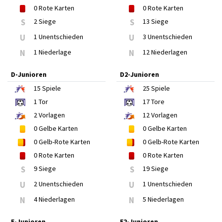
0
Rote Karten
0
Rote Karten
S
2 Siege
S
13 Siege
U
1 Unentschieden
U
3 Unentschieden
N
1 Niederlage
N
12 Niederlagen
D-Junioren
D2-Junioren
15
Spiele
25
Spiele
1
Tor
17
Tore
2
Vorlagen
12
Vorlagen
0
Gelbe Karten
0
Gelbe Karten
0
Gelb-Rote Karten
0
Gelb-Rote Karten
0
Rote Karten
0
Rote Karten
S
9 Siege
S
19 Siege
U
2 Unentschieden
U
1 Unentschieden
N
4 Niederlagen
N
5 Niederlagen
E-Junioren
E2-Junioren