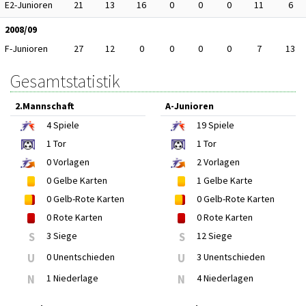
E2-Junioren
21
13
16
0
0
0
11
6
2008/09
F-Junioren
27
12
0
0
0
0
7
13
Gesamtstatistik
2.Mannschaft
A-Junioren
4
Spiele
19
Spiele
1
Tor
1
Tor
0
Vorlagen
2
Vorlagen
0
Gelbe Karten
1
Gelbe Karte
0
Gelb-Rote Karten
0
Gelb-Rote Karten
0
Rote Karten
0
Rote Karten
S
3 Siege
S
12 Siege
U
0 Unentschieden
U
3 Unentschieden
N
1 Niederlage
N
4 Niederlagen