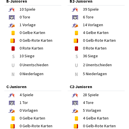
B-Junioren
B2-Junioren
10
Spiele
39
Spiele
0
Tore
6
Tore
1
Vorlage
14
Vorlagen
0
Gelbe Karten
4
Gelbe Karten
0
Gelb-Rote Karten
0
Gelb-Rote Karten
0
Rote Karten
0
Rote Karten
S
10 Siege
S
36 Siege
U
0 Unentschieden
U
2 Unentschieden
N
0 Niederlagen
N
5 Niederlagen
C-Junioren
C2-Junioren
4
Spiele
28
Spiele
1
Tor
4
Tore
0
Vorlagen
5
Vorlagen
0
Gelbe Karten
4
Gelbe Karten
0
Gelb-Rote Karten
0
Gelb-Rote Karten