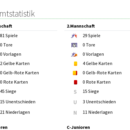
tstatistik
schaft
2.Mannschaft
81
Spiele
29
Spiele
0
Tore
0
Tore
0
Vorlagen
0
Vorlagen
2
Gelbe Karten
4
Gelbe Karten
0
Gelb-Rote Karten
0
Gelb-Rote Karten
0
Rote Karten
0
Rote Karten
45 Siege
S
15 Siege
15 Unentschieden
U
3 Unentschieden
21 Niederlagen
N
11 Niederlagen
oren
C-Junioren