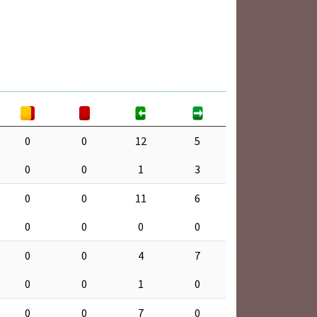
0
0
12
5
0
0
1
3
0
0
11
6
0
0
0
0
0
0
4
7
0
0
1
0
0
0
7
0