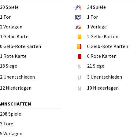
30
Spiele
34
Spiele
1
Tor
1
Tor
2
Vorlagen
1
Vorlage
1
Gelbe Karte
2
Gelbe Karten
0
Gelb-Rote Karten
0
Gelb-Rote Karten
1
Rote Karte
0
Rote Karten
18 Siege
S
21 Siege
2 Unentschieden
U
3 Unentschieden
12 Niederlagen
N
10 Niederlagen
MANNSCHAFTEN
208
Spiele
3
Tore
5
Vorlagen