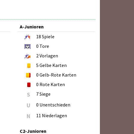
A-Junioren
18
Spiele
0
Tore
2
Vorlagen
5
Gelbe Karten
0
Gelb-Rote Karten
0
Rote Karten
S
7 Siege
U
0 Unentschieden
N
11 Niederlagen
C2-Junioren