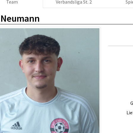
Team
Verbandsliga St. 2
Spi
s Neumann
G
Lie