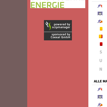
S
U
N
ALLE 