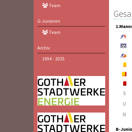
Team
Gesam
G-Junioren
1.Mann
Team
Archiv
1994 - 2025
S
U
N
B-Juni