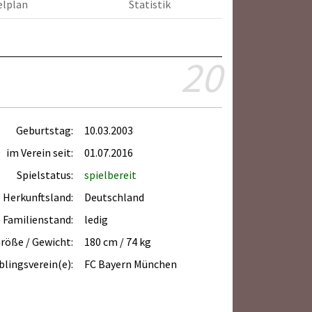
elplan
Statistik
20
Geburtstag:
10.03.2003
im Verein seit:
01.07.2016
Spielstatus:
spielbereit
Herkunftsland:
Deutschland
Familienstand:
ledig
röße / Gewicht:
180 cm / 74 kg
blingsverein(e):
FC Bayern München