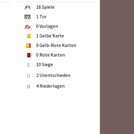
16
Spiele
1
Tor
0
Vorlagen
1
Gelbe Karte
0
Gelb-Rote Karten
0
Rote Karten
S
10 Siege
U
2 Unentschieden
N
4 Niederlagen