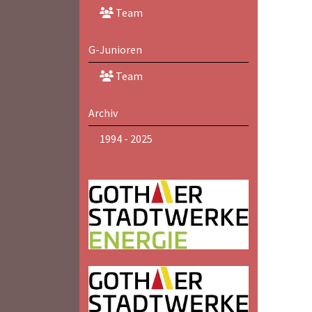
Team
G-Junioren
Team
Archiv
1994 - 2025