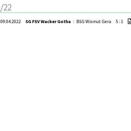
/22
 09.04.2022
SG FSV Wacker Gotha
:
BSG Wismut Gera
5 : 1