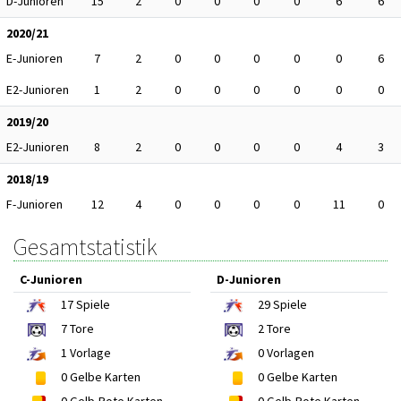
D-Junioren
15
2
0
0
0
0
6
6
2020/21
E-Junioren
7
2
0
0
0
0
0
6
E2-Junioren
1
2
0
0
0
0
0
0
2019/20
E2-Junioren
8
2
0
0
0
0
4
3
2018/19
F-Junioren
12
4
0
0
0
0
11
0
Gesamtstatistik
C-Junioren
D-Junioren
17
Spiele
29
Spiele
7
Tore
2
Tore
1
Vorlage
0
Vorlagen
0
Gelbe Karten
0
Gelbe Karten