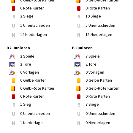
0
Gelb-Rote Karten
0
Gelb-Rote Karten
0
Rote Karten
0
Rote Karten
S
2 Siege
S
10 Siege
U
1 Unentschieden
U
5 Unentschieden
N
14 Niederlagen
N
15 Niederlagen
D2-Junioren
E-Junioren
2
Spiele
7
Spiele
2
Tore
2
Tore
0
Vorlagen
0
Vorlagen
0
Gelbe Karten
0
Gelbe Karten
0
Gelb-Rote Karten
0
Gelb-Rote Karten
0
Rote Karten
0
Rote Karten
S
1 Sieg
S
7 Siege
U
0 Unentschieden
U
0 Unentschieden
N
1 Niederlage
N
0 Niederlagen