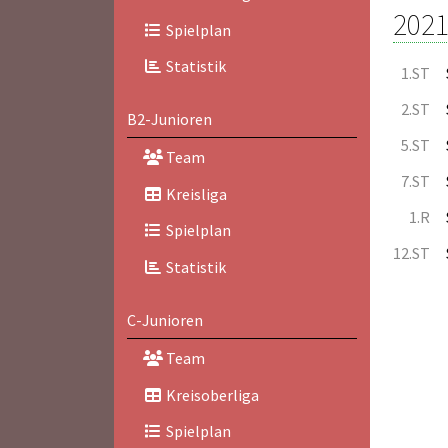
2021
Spielplan
Statistik
1.ST
2.ST
B2-Junioren
5.ST
Team
7.ST
Kreisliga
1.R
Spielplan
12.ST
Statistik
C-Junioren
Team
Kreisoberliga
Spielplan