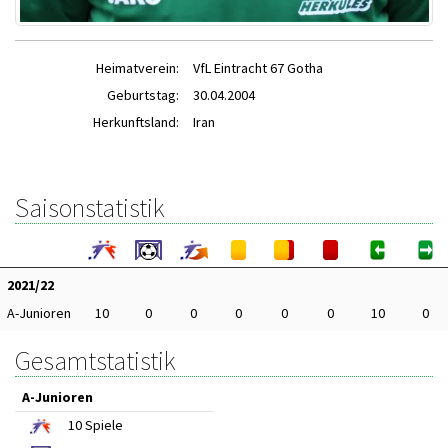
Heimatverein:
VfL Eintracht 67 Gotha
Geburtstag:
30.04.2004
Herkunftsland:
Iran
Saisonstatistik
2021/22
A-Junioren
10
0
0
0
0
0
10
0
Gesamtstatistik
A-Junioren
10
Spiele